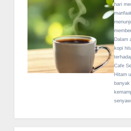
hari me
manfaat 
menunju
memberi
Dalam a
kopi hi
terhada
Cafe Se
Hitam u
banyak 
kemamp
senyawa