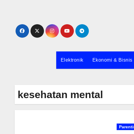
Skip
to
content
Elektronik
Ekonomi & Bisnis
kesehatan mental
Parent