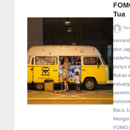
FOMO
Tua
Tan
kemandi
plus jag
sederha
punya w
Bukan e
keluarg
parenti
konsist
Baca Ju
Mengur
FOMO da