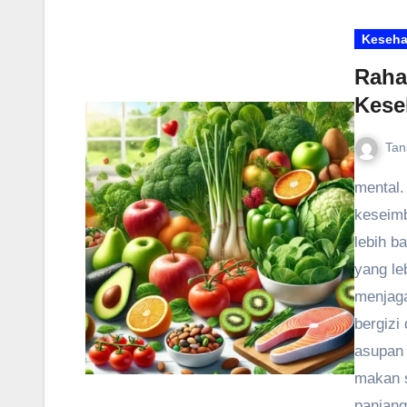
Keseha
Raha
Kese
Tan
mental.
keseimb
lebih b
yang le
menjaga
bergizi
asupan 
makan s
panjang