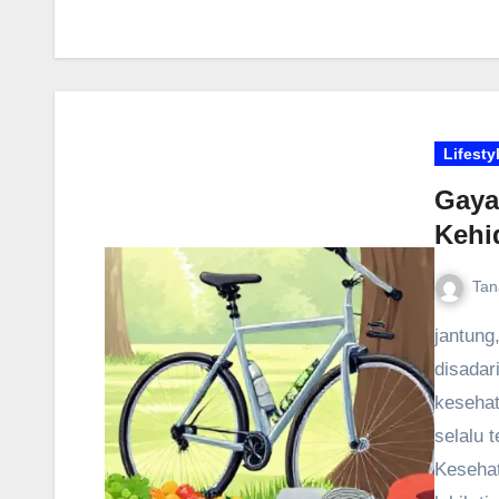
Lifesty
Gaya
Kehi
Tan
jantung
disadar
kesehat
selalu 
Kesehat