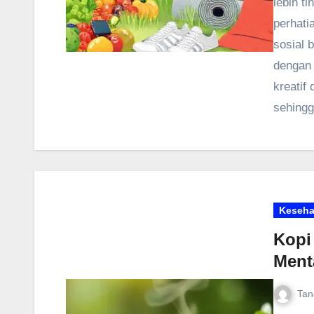
lebih ti
perhati
sosial 
dengan 
kreatif
sehingg
Keseha
Kopi
Ment
Tan