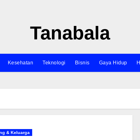
Tanabala
Kesehatan
Teknologi
Bisnis
Gaya Hidup
H
ing & Keluarga