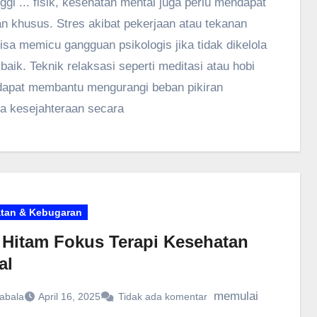
nggi ... fisik, kesehatan mental juga perlu mendapat
an khusus. Stres akibat pekerjaan atau tekanan
bisa memicu gangguan psikologis jika tidak dikelola
baik. Teknik relaksasi seperti meditasi atau hobi
 dapat membantu mengurangi beban pikiran
a kesejahteraan secara
tan & Kebugaran
 Hitam Fokus Terapi Kesehatan
al
memulai
abala
April 16, 2025
Tidak ada komentar