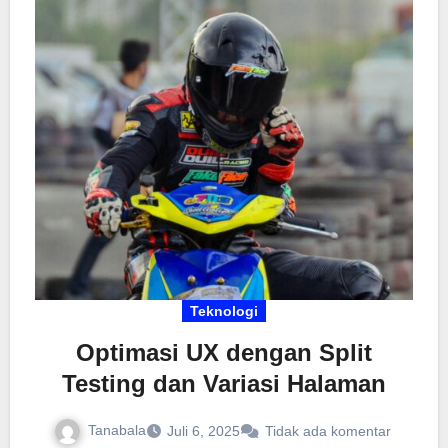
lembaga jadi datamu langsung tersimpan aman.
Enggak cuma cepat, sistem ini juga mengurangi
risiko salah input karena ada validasi otomatis.
Buat yang belum nyobain, segera download biar
kerjaan makin efisien tanpa drama!
Teknologi
Optimasi UX dengan Split
Testing dan Variasi Halaman
Tanabala
Juli 6, 2025
Tidak ada komentar