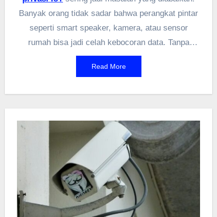
Banyak orang tidak sadar bahwa perangkat pintar
seperti smart speaker, kamera, atau sensor
rumah bisa jadi celah kebocoran data. Tanpa
pengamanan yang tepat, informasi pribadi bisa
Read More
bocor atau disalahgunakan. Mulai dari data lokasi,
kebiasaan harian, hingga transaksi finansial—
semua bisa terekspos. Makin banyak perangkat
terhubung, makin besar risiko yang muncul. Jadi,
penting banget buat paham cara menjaga
keamanan dan
privasi IoT
sebelum terlambat.
Yuk, cek langkah-langkah praktisnya!