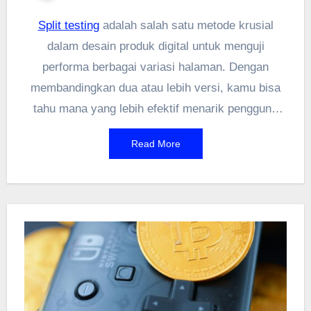
Split testing
adalah salah satu metode krusial
dalam desain produk digital untuk menguji
performa berbagai variasi halaman. Dengan
membandingkan dua atau lebih versi, kamu bisa
tahu mana yang lebih efektif menarik pengguna
atau meningkatkan konversi. Tidak cuma untuk
Read More
landing page, teknik ini juga bisa diterapkan di
elemen UI seperti tombol CTA, warna, atau
bahkan tata letak. Dibanding nebak-nebak
berdasarkan asumsi, split testing memberi data
nyata buat pengambilan keputusan. Jadi, kalau
kamu ingin optimalkan UX, praktik ini wajib masuk
daftar eksperimenmu. Tanpa riset konkret,
upgrade desain cuma jadi tebakan doang.