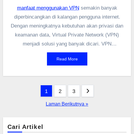
manfaat menggunakan VPN
semakin banyak
diperbincangkan di kalangan pengguna internet.
Dengan meningkatnya kebutuhan akan privasi dan
keamanan data, Virtual Private Network (VPN)
menjadi solusi yang banyak dicari. VPN
memungkinkan pengguna untuk menjelajahi
Read More
internet dengan lebih aman dan anonim, serta
mengakses konten yang mungkin dibatasi di
wilayah tertentu. Dalam artikel ini, kita akan
Paginasi
membahas berbagai aspek terkait penggunaan
1
2
3
VPN, termasuk perbandingan antara VPN gratis
pos
Laman Berikutnya »
dan berbayar, serta manfaat yang bisa didapatkan
dari masing-masing jenis layanan tersebut.
Cari Artikel