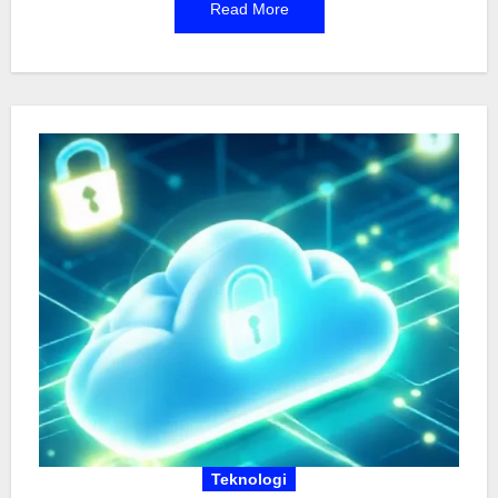
Read More
pintar jika tidak dikonfigurasi dengan benar. Mulai
dari kamera pengawas hingga kunci pintar, semua
bisa jadi celah bagi peretas jika diabaikan. Artikel
ini bakal bahas cara kerja sistem pengawasan
rumah pintar, risiko yang mungkin muncul, dan
tips sederhana untuk menjaga keamanannya tetap
optimal.
Teknologi