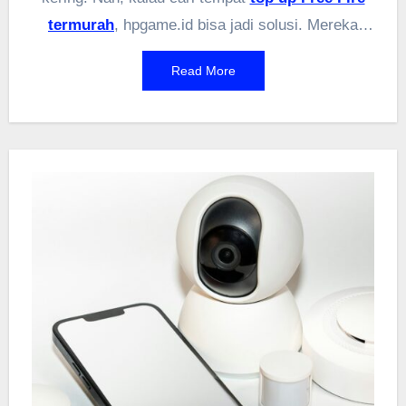
termurah
, hpgame.id bisa jadi solusi. Mereka
nawarin harga lebih miring dibanding banyak seller
Read More
lain, prosesnya juga cepat dan aman. Enggak
perlu tunggu lama, diamond langsung masuk
akun. Selain itu, ada berbagai promo dan diskon
yang bikin belanja diamond jadi lebih hemat.
Cocok buat yang pengen main tanpa khawatir
kehabisan diamond buat beli skin atau karakter
keren. Jadi, sebelum top up di tempat lain, cek
dulu harga di hpgame.id!