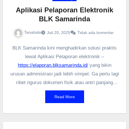
Aplikasi Pelaporan Elektronik
BLK Samarinda
Tanabala
Juli 20, 2025
Tidak ada komentar
BLK Samarinda kini menghadirkan solusi praktis
lewat Aplikasi Pelaporan elektronik –
https://elaporan.blksamarinda.id/
yang bikin
urusan administrasi jadi lebih simpel. Ga perlu lagi
ribet ngurus dokumen fisik atau antri panjang
karena semua proses bisa dilakukan langsung
Read More
dari gadget kamu. Fitur-fitur lengkapnya dirancang
khusus buat mempermudah pelaporan kegiatan
dengan sistem real-time. Yang paling keren,
aplikasi ini udah terintegrasi dengan database