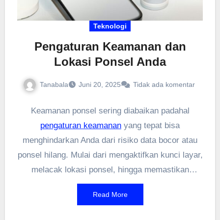
Teknologi
Pengaturan Keamanan dan
Lokasi Ponsel Anda
Tanabala
Juni 20, 2025
Tidak ada komentar
Keamanan ponsel sering diabaikan padahal
pengaturan keamanan
yang tepat bisa
menghindarkan Anda dari risiko data bocor atau
ponsel hilang. Mulai dari mengaktifkan kunci layar,
melacak lokasi ponsel, hingga memastikan
aplikasi tidak mengakses data sembarangan—
Read More
semua perlu diperhatikan. Jika Anda belum pernah
mengecek pengaturan ini, sekarang saatnya