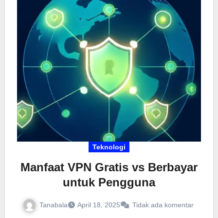
perusahaan dan individu yang memanfaatkan
layanan penyimpanan berbasis awan, pemahaman
tentang enkripsi dan bagaimana penerapannya
dalam penyimpanan cloud privat menjadi sangat
krusial.
Teknologi
Manfaat VPN Gratis vs Berbayar
untuk Pengguna
Tanabala
April 18, 2025
Tidak ada komentar