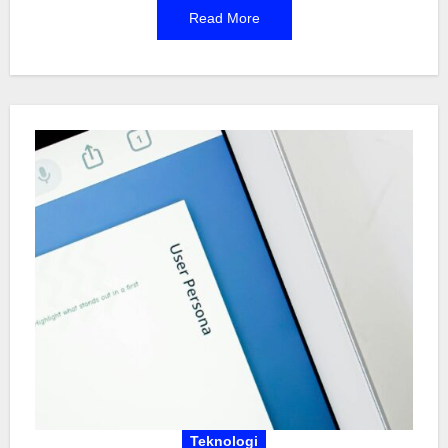
Read More
desain karena semua dikerjakan secara
profesional—tinggal sampaikan konsep dan
kebutuhanmu. Prosesnya cepat, mulai dari
konsultasi hingga testing sebelum digunakan.
Bisnis digital berkembang pesat, dan punya
aplikasi khusus memberi keunggulan kompetitif.
Efisiensi operasional, layanan pelanggan lebih
personal, hingga branding yang kuat bisa dicapai
dengan aplikasi custom.
Teknologi