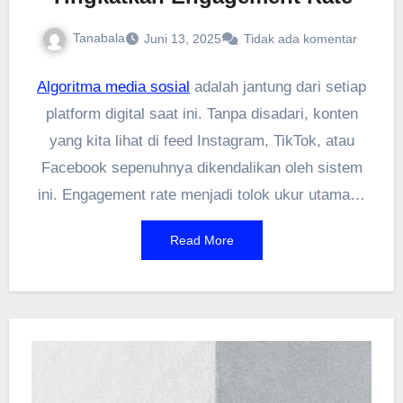
Tanabala
Juni 13, 2025
Tidak ada komentar
Algoritma media sosial
adalah jantung dari setiap
platform digital saat ini. Tanpa disadari, konten
yang kita lihat di feed Instagram, TikTok, atau
Facebook sepenuhnya dikendalikan oleh sistem
ini. Engagement rate menjadi tolok ukur utama—
semakin tinggi interaksi, semakin besar
Read More
jangkauan. Tapi bagaimana cara kerjanya?
Platform menggunakan berbagai faktor seperti
likes, komentar, shares, dan waktu tonton untuk
menentukan prioritas konten. Bagi marketer atau
kreator, memahami mekanisme ini penting agar
konten tidak tenggelam. Mari kupas lebih dalam