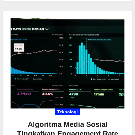
memeriksanya. Ponsel menyimpan banyak
informasi pribadi, dan tanpa proteksi yang baik,
data Anda bisa jadi sasaran empuk. Yuk, simak
cara mengamankan perangkat agar tidak mudah
diretas atau disalahgunakan oleh pihak yang tidak
bertanggung jawab.
Teknologi
Algoritma Media Sosial
Tingkatkan Engagement Rate