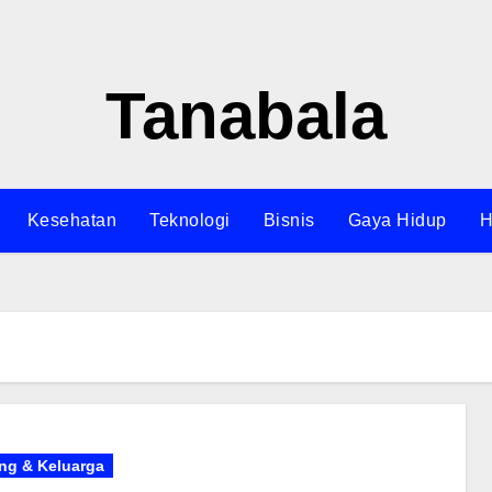
Tanabala
Kesehatan
Teknologi
Bisnis
Gaya Hidup
H
ing & Keluarga