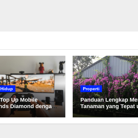
 Hidup
Properti
 Top Up Mobile
Panduan Lengkap Me
nds Diamond dengan
Tanaman yang Tepat 
h dan Cepat
Taman Anda