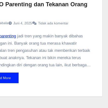
 Parenting dan Tekanan Orang
abala
Juni 4, 2025
Tidak ada komentar
arenting
jadi tren yang makin banyak dibahas
gan ini. Banyak orang tua merasa khawatir
alan tren pengasuhan atau tak memberikan terbaik
 buat anaknya. Tekanan ini bikin mereka terus
ingkan diri dengan orang tua lain, ikut berbagai
arenting, atau memaksa anak ikut banyak
d More
. Padahal, pola asuh seperti ini justru bisa bikin
aik buat orang tua maupun anak. Sebenarnya,
keluarga punya kebutuhan unik yang nggak bisa
an. Daripada terjebak FOMO parenting, lebih baik