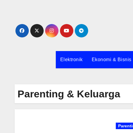
Skip
to
content
Elektronik
Ekonomi & Bisnis
Parenting & Keluarga
Parent