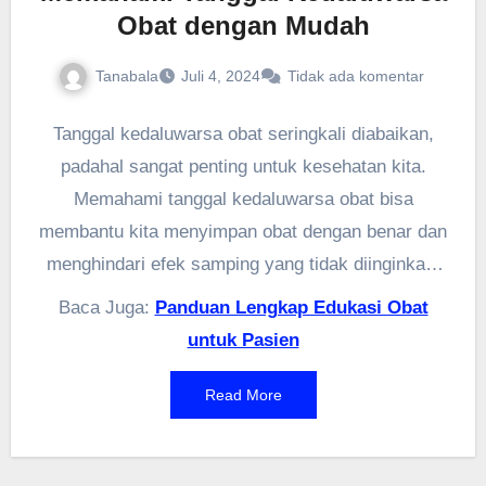
Obat dengan Mudah
Tanabala
Juli 4, 2024
Tidak ada komentar
Tanggal kedaluwarsa obat seringkali diabaikan,
padahal sangat penting untuk kesehatan kita.
Memahami tanggal kedaluwarsa obat bisa
membantu kita menyimpan obat dengan benar dan
menghindari efek samping yang tidak diinginkan.
Melalui edukasi yang disediakan oleh PAFI,
Baca Juga:
Panduan Lengkap Edukasi Obat
seperti yang bisa ditemukan di
pafipcmataram.org
,
untuk Pasien
kita bisa belajar cara menyimpan obat agar tidak
cepat kedaluwarsa. Yuk, kenali lebih jauh tentang
Read More
pentingnya tanggal kedaluwarsa obat dan
bagaimana PAFI berperan dalam mengedukasi