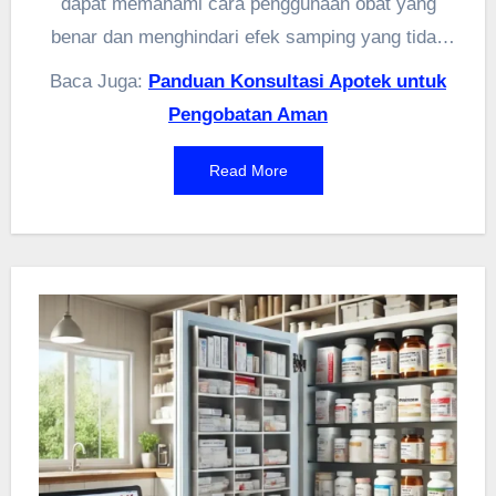
dapat memahami cara penggunaan obat yang
benar dan menghindari efek samping yang tidak
diinginkan. Di situs
pafikotatondano.org
, Anda
Baca Juga:
Panduan Konsultasi Apotek untuk
dapat menemukan berbagai informasi dan layanan
Pengobatan Aman
konsultasi obat yang disediakan oleh Persatuan
Ahli Farmasi Indonesia (PAFI). Mengapa
Read More
mengambil risiko dengan kesehatan Anda jika ada
cara mudah untuk mendapatkan panduan dari para
ahli?