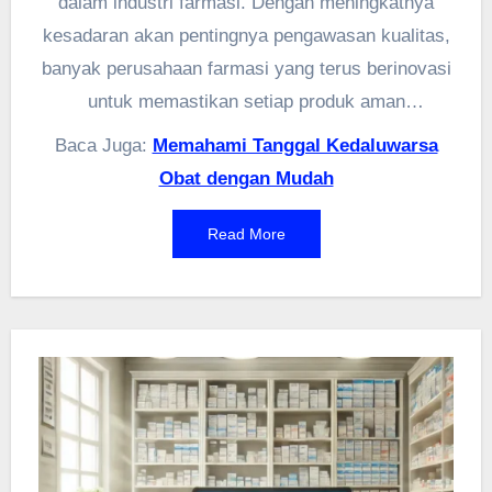
dalam industri farmasi. Dengan meningkatnya
kesadaran akan pentingnya pengawasan kualitas,
banyak perusahaan farmasi yang terus berinovasi
untuk memastikan setiap produk aman
dikonsumsi. Selain menerapkan prosedur
Baca Juga:
Memahami Tanggal Kedaluwarsa
keamanan yang ketat, teknologi juga berperan
Obat dengan Mudah
besar dalam mengoptimalkan proses produksi dan
distribusi obat. Semua upaya ini tidak hanya
Read More
melindungi konsumen, tetapi juga meningkatkan
reputasi perusahaan di mata masyarakat.