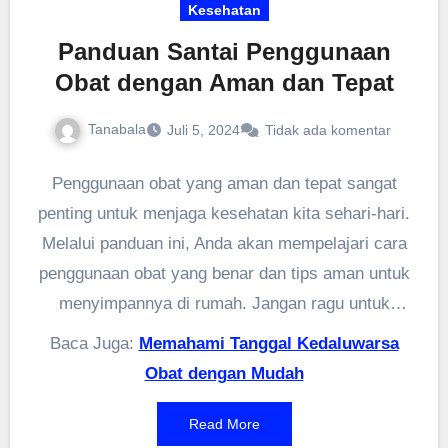
Kesehatan
Panduan Santai Penggunaan
Obat dengan Aman dan Tepat
Tanabala
Juli 5, 2024
Tidak ada komentar
Penggunaan obat yang aman dan tepat sangat
penting untuk menjaga kesehatan kita sehari-hari.
Melalui panduan ini, Anda akan mempelajari cara
penggunaan obat yang benar dan tips aman untuk
menyimpannya di rumah. Jangan ragu untuk
berkonsultasi dengan ahli farmasi seperti yang
Baca Juga:
Memahami Tanggal Kedaluwarsa
direkomendasikan oleh PAFI (Persatuan Ahli
Obat dengan Mudah
Farmasi Indonesia) melalui situs mereka di
pafikabbutontengah.org
. Apoteker siap membantu
Read More