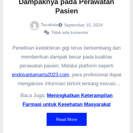
Dampaknya pada Perawatan
Pasien
Tanabala
September 15, 2024
Tidak ada komentar
Penelitian kedokteran gigi terus berkembang dan
memberikan dampak besar pada kualitas
perawatan pasien. Melalui platform seperti
endosantamarta2023.com
, para profesional dapat
mengakses informasi terkini tentang inovasi
dalam teknik dan teknologi gigi. Penemuan baru
Baca Juga:
Meningkatkan Keterampilan
ini membantu dokter gigi menerapkan metode
Farmasi untuk Kesehatan Masyarakat
yang lebih efektif dan aman dalam praktik sehari-
hari. Dengan begitu, pasien dapat merasakan
Read More
perawatan yang lebih baik dan hasil yang optimal.