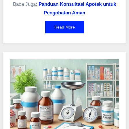
menyediakan informasi dan layanan yang
Baca Juga:
Panduan Konsultasi Apotek untuk
membantu masyarakat memahami penggunaan
Pengobatan Aman
obat yang tepat. Dengan pengawasan yang baik,
kita bisa menghindari efek samping yang tidak
Read More
diinginkan dan memastikan pengobatan berjalan
lancar.