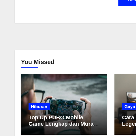
mereka 
kopi hi
bahwa k
bagi kes
membaha
meningk
mental.
You Missed
Hiburan
Gaya
Top Up PUBG Mobile
Cara
Game Lengkap dan Murah
Lege
2026
Muda