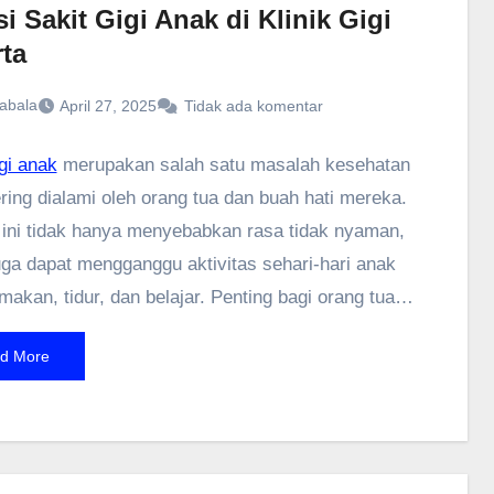
i Sakit Gigi Anak di Klinik Gigi
rta
abala
April 27, 2025
Tidak ada komentar
igi anak
merupakan salah satu masalah kesehatan
ring dialami oleh orang tua dan buah hati mereka.
 ini tidak hanya menyebabkan rasa tidak nyaman,
juga dapat mengganggu aktivitas sehari-hari anak
makan, tidur, dan belajar. Penting bagi orang tua
emahami penyebab sakit gigi pada anak serta
d More
nanganannya agar masalah ini tidak berlanjut
 lebih serius. Salah satu solusi terbaik adalah
 anak ke klinik gigi yang terpercaya untuk
tkan perawatan profesional.