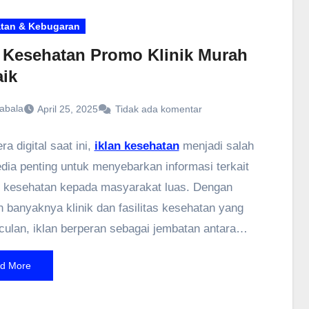
tan & Kebugaran
n Kesehatan Promo Klinik Murah
aik
abala
April 25, 2025
Tidak ada komentar
a digital saat ini,
iklan kesehatan
menjadi salah
dia penting untuk menyebarkan informasi terkait
 kesehatan kepada masyarakat luas. Dengan
 banyaknya klinik dan fasilitas kesehatan yang
ulan, iklan berperan sebagai jembatan antara
a layanan dan pasien potensial. Melalui iklan yang
d More
masyarakat dapat lebih mudah mengenali berbagai
 layanan medis yang tersedia serta mendapatkan