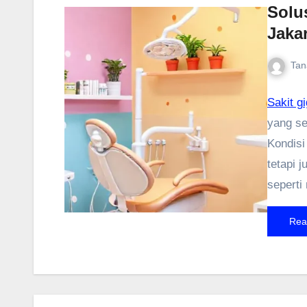
Solus
Jaka
Tan
Sakit g
yang se
Kondisi
tetapi 
seperti 
untuk m
Rea
cara pe
menjadi
membawa
mendapa