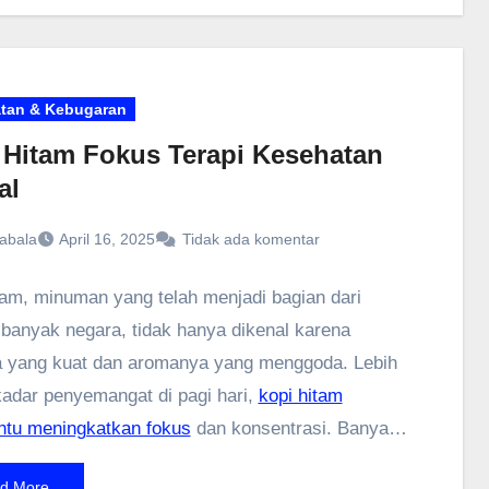
an menarik seperti promo klinik murah. Artikel ini
mbahas berbagai aspek penting mengenai iklan
an dan bagaimana promo klinik murah dapat
atkan secara optimal.
tan & Kebugaran
 Hitam Fokus Terapi Kesehatan
al
abala
April 16, 2025
Tidak ada komentar
tam, minuman yang telah menjadi bagian dari
banyak negara, tidak hanya dikenal karena
 yang kuat dan aromanya yang menggoda. Lebih
kadar penyemangat di pagi hari,
kopi hitam
tu meningkatkan fokus
dan konsentrasi. Banyak
engandalkan secangkir kopi untuk memulai hari
d More