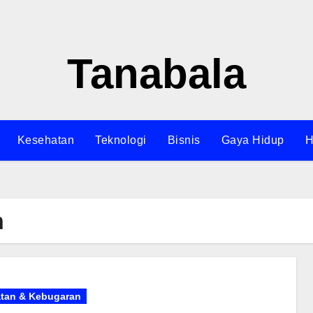
Tanabala
Kesehatan
Teknologi
Bisnis
Gaya Hidup
H
n
tan & Kebugaran