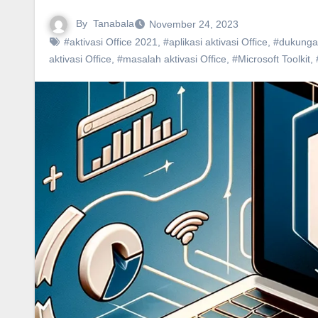
By
Tanabala
November 24, 2023
#aktivasi Office 2021
,
#aplikasi aktivasi Office
,
#dukungan
aktivasi Office
,
#masalah aktivasi Office
,
#Microsoft Toolkit
,