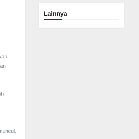
Lainnya
kan
dan
ih
muncul,