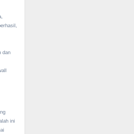
a,
erhasil,
n dan
all
ang
lah ini
ai