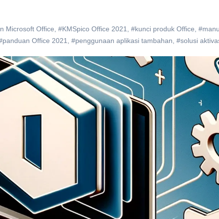
 Microsoft Office
,
#KMSpico Office 2021
,
#kunci produk Office
,
#manu
#panduan Office 2021
,
#penggunaan aplikasi tambahan
,
#solusi aktiva