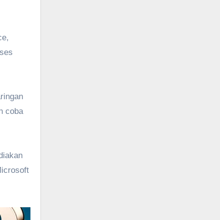
ce,
kses
aringan
an coba
diakan
icrosoft