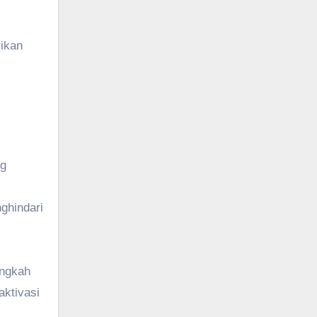
rikan
ng
ghindari
angkah
aktivasi