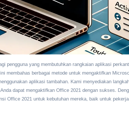
ini membahas berbagai metode untuk mengaktifkan Microso
menggunakan aplikasi tambahan. Kami menyediakan langkah
n Anda dapat mengaktifkan Office 2021 dengan sukses. Den
si Office 2021 untuk kebutuhan mereka, baik untuk pekerja