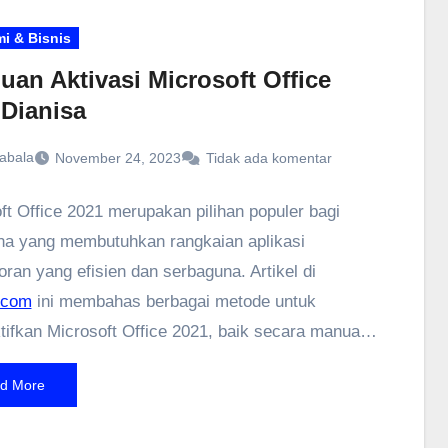
an maksimal.
i & Bisnis
uan Aktivasi Microsoft Office
 Dianisa
abala
November 24, 2023
Tidak ada komentar
ft Office 2021 merupakan pilihan populer bagi
a yang membutuhkan rangkaian aplikasi
oran yang efisien dan serbaguna. Artikel di
.com
ini membahas berbagai metode untuk
ifkan Microsoft Office 2021, baik secara manual
 dengan menggunakan aplikasi tambahan. Kami
d More
akan langkah-langkah yang jelas dan mudah
, memastikan Anda dapat mengaktifkan Office 2021