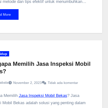
i metode dan tips efektif untuk menumbuhkan
 serta menjelaskan bagaimana produk penumbuh
d More
embantu dalam proses tersebut. Dengan informasi
pat, proses numbuhin brewok bisa menjadi lebih
dan hasilnya memuaskan.
idup
apa Memilih Jasa Inspeksi Mobil
s?
abala
November 2, 2023
Tidak ada komentar
a Memilih
Jasa Inspeksi Mobil Bekas
? Jasa
i Mobil Bekas adalah solusi yang penting dalam