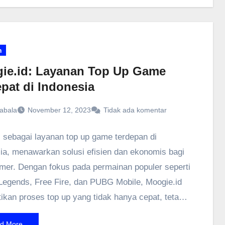
sukses. Dengan panduan ini, pengguna dapat
malkan potensi Office 2021 untuk kebutuhan
 baik untuk pekerjaan, pendidikan, atau kegiatan
ari.
n
ie.id: Layanan Top Up Game
epat di Indonesia
abala
November 12, 2023
Tidak ada komentar
, sebagai layanan top up game terdepan di
ia, menawarkan solusi efisien dan ekonomis bagi
mer. Dengan fokus pada permainan populer seperti
Legends, Free Fire, dan PUBG Mobile, Moogie.id
kan proses top up yang tidak hanya cepat, tetapi
an dan legal. Keunggulan layanan ini terletak pada
d More