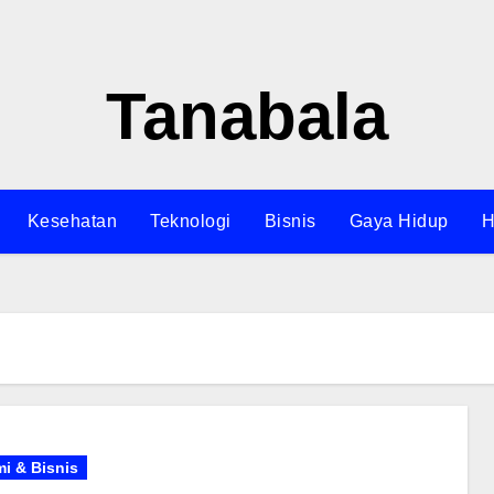
Tanabala
Kesehatan
Teknologi
Bisnis
Gaya Hidup
H
i & Bisnis