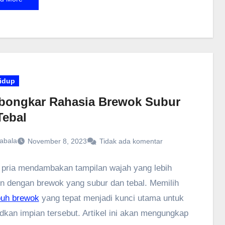
otomatisnya yang memungkinkan transaksi
 kurang dari satu menit. Selain itu, Moogie
rkan beragam metode pembayaran yang mudah
, mulai dari transfer bank, E-Wallet, hingga
ran langsung di Alfamart dan Indomaret.
idup
ongkar Rahasia Brewok Subur
Tebal
abala
November 8, 2023
Tidak ada komentar
pria mendambakan tampilan wajah yang lebih
n dengan brewok yang subur dan tebal. Memilih
uh brewok
yang tepat menjadi kunci utama untuk
kan impian tersebut. Artikel ini akan mengungkap