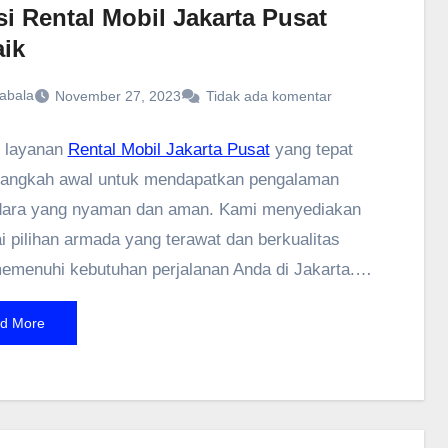
i Rental Mobil Jakarta Pusat
aik
abala
November 27, 2023
Tidak ada komentar
h layanan
Rental Mobil Jakarta Pusat
yang tepat
langkah awal untuk mendapatkan pengalaman
dara yang nyaman dan aman. Kami menyediakan
i pilihan armada yang terawat dan berkualitas
emenuhi kebutuhan perjalanan Anda di Jakarta.
layanan profesional dan harga bersaing, kami
d More
tmen untuk memberikan solusi sewa mobil yang
. Baik untuk keperluan bisnis, wisata, ataupun
 sehari-hari, pilihan rental mobil kami siap
i perjalanan Anda di Jakarta Pusat dengan