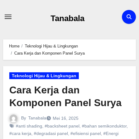
Skip
to
Tanabala
content
Home
Teknologi Hijau & Lingkungan
Cara Kerja dan Komponen Panel Surya
Teknologi Hijau & Lingkungan
Cara Kerja dan
Komponen Panel Surya
By
Tanabala
Mei 16, 2025
#anti shading
,
#backsheet panel
,
#bahan semikonduktor
,
#cara kerja
,
#degradasi panel
,
#efisiensi panel
,
#Energi