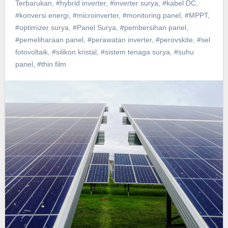
Terbarukan
,
#hybrid inverter
,
#inverter surya
,
#kabel DC
,
#konversi energi
,
#microinverter
,
#monitoring panel
,
#MPPT
,
#optimizer surya
,
#Panel Surya
,
#pembersihan panel
,
#pemeliharaan panel
,
#perawatan inverter
,
#perovskite
,
#sel
fotovoltaik
,
#silikon kristal
,
#sistem tenaga surya
,
#suhu
panel
,
#thin film