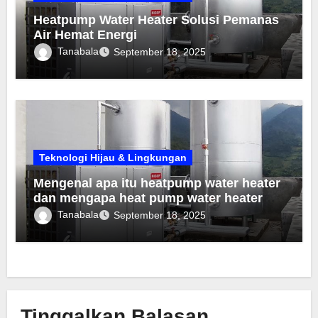
Heatpump Water Heater Solusi Pemanas
Air Hemat Energi
Tanabala
September 18, 2025
Teknologi Hijau & Lingkungan
Mengenal apa itu heatpump water heater
dan mengapa heat pump water heater
populer sebagai pemanas air sentral di
Tanabala
September 18, 2025
bangunanan komersial seperti rumah
sakit dan hotel
Tinggalkan Balasan