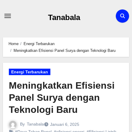
Skip
to
Tanabala
content
Home
Energi Terbarukan
Meningkatkan Efisiensi Panel Surya dengan Teknologi Baru
Energi Terbarukan
Meningkatkan Efisiensi
Panel Surya dengan
Teknologi Baru
By
Tanabala
Januari 6, 2025
#Daya Tahan Panel
,
#efisiensi energi
,
#Efisiensi Listrik
,