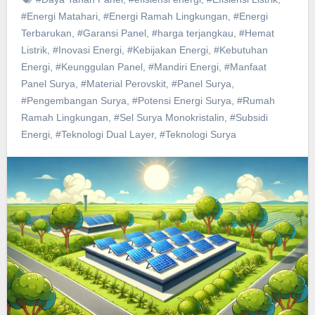
#Energi Matahari
,
#Energi Ramah Lingkungan
,
#Energi
Terbarukan
,
#Garansi Panel
,
#harga terjangkau
,
#Hemat
Listrik
,
#Inovasi Energi
,
#Kebijakan Energi
,
#Kebutuhan
Energi
,
#Keunggulan Panel
,
#Mandiri Energi
,
#Manfaat
Panel Surya
,
#Material Perovskit
,
#Panel Surya
,
#Pengembangan Surya
,
#Potensi Energi Surya
,
#Rumah
Ramah Lingkungan
,
#Sel Surya Monokristalin
,
#Subsidi
Energi
,
#Teknologi Dual Layer
,
#Teknologi Surya