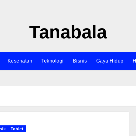
Tanabala
Kesehatan
Teknologi
Bisnis
Gaya Hidup
H
nik
Tablet