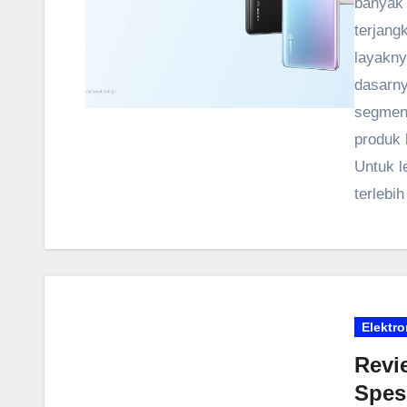
banyak 
terjang
layakny
dasarny
segmen 
produk 
Untuk l
terlebih
Elektro
Revi
Spesi