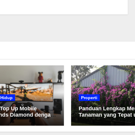
 Hidup
Properti
 Top Up Mobile
Panduan Lengkap Me
nds Diamond dengan
Tanaman yang Tepat 
h dan Cepat
Taman Anda