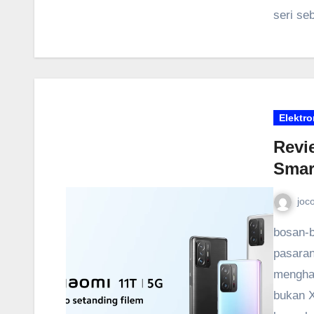
seri se
Elektro
Revi
Smar
joc
bosan-b
pasaran
menghad
bukan X