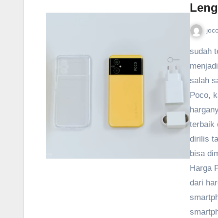
Leng
joc
sudah t
menjadi
salah s
Poco, k
hargany
terbaik
dirilis
bisa di
Harga 
dari ha
smartph
smartp