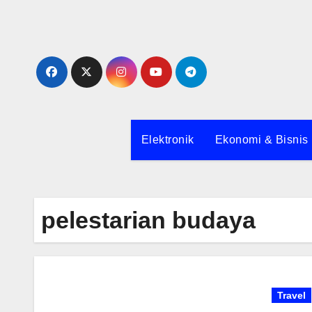
Skip
to
content
Elektronik
Ekonomi & Bisnis
pelestarian budaya
Travel