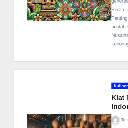
generas
Peran D
Penting
adalah 
Nusanta
kebuda
Kuliner
Kiat
Indo
Tan