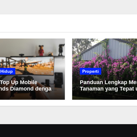
 Hidup
Properti
 Top Up Mobile
Panduan Lengkap Me
nds Diamond dengan
Tanaman yang Tepat 
h dan Cepat
Taman Anda