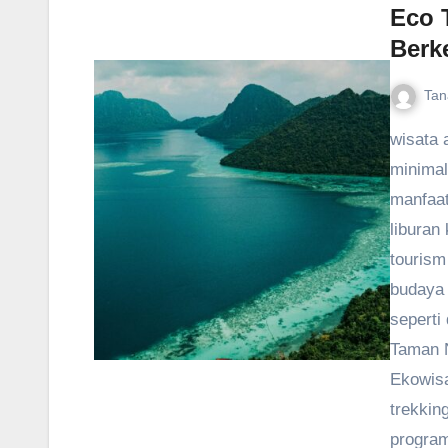
Eco 
Berk
Tan
wisata 
minimal
manfaat
liburan
tourism
budaya l
seperti
Taman N
Ekowisa
trekking
program