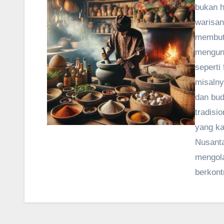
bukan h
warisan
membutu
mengung
seperti
misalny
dan bu
tradisi
yang ka
Nusant
mengol
berkont