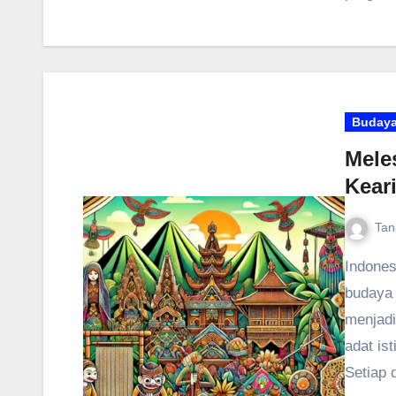
Buday
Mele
Kear
Tan
Indones
budaya 
menjadi
adat ist
Setiap 