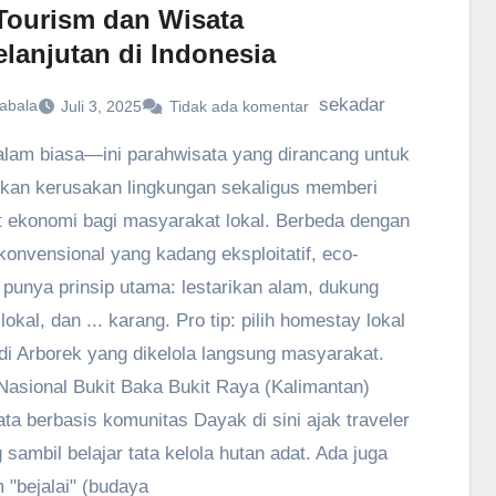
Tourism dan Wisata
elanjutan di Indonesia
sekadar
abala
Juli 3, 2025
Tidak ada komentar
alam biasa—ini parahwisata yang dirancang untuk
kan kerusakan lingkungan sekaligus memberi
 ekonomi bagi masyarakat lokal. Berbeda dengan
 konvensional yang kadang eksploitatif, eco-
 punya prinsip utama: lestarikan alam, dukung
okal, dan ... karang. Pro tip: pilih homestay lokal
 di Arborek yang dikelola langsung masyarakat.
asional Bukit Baka Bukit Raya (Kalimantan)
ta berbasis komunitas Dayak di sini ajak traveler
 sambil belajar tata kelola hutan adat. Ada juga
 "bejalai" (budaya