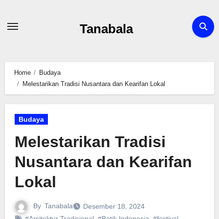
Skip
to
Tanabala
content
Home
Budaya
Melestarikan Tradisi Nusantara dan Kearifan Lokal
Budaya
Melestarikan Tradisi
Nusantara dan Kearifan
Lokal
By
Tanabala
Desember 18, 2024
#Arsitektur Tradisional
,
#Batik Indonesia
,
#festival