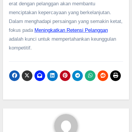
erat dengan pelanggan akan membantu
menciptakan kepercayaan yang berkelanjutan.
Dalam menghadapi persaingan yang semakin ketat,
fokus pada
Meningkatkan Retensi Pelanggan
adalah kunci untuk mempertahankan keunggulan
kompetitif.