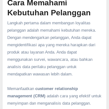
Cara Memahami
Kebutuhan Pelanggan
Langkah pertama dalam membangun loyalitas
pelanggan adalah memahami kebutuhan mereka.
Dengan mendengarkan pelanggan, Anda dapat
mengidentifikasi apa yang mereka harapkan dari
produk atau layanan Anda. Anda dapat
menggunakan survei, wawancara, atau bahkan
analisis data perilaku pelanggan untuk
mendapatkan wawasan lebih dalam.
Memanfaatkan
customer relationship
management (CRM)
adalah cara yang efektif untuk
menyimpan dan menganalisis data pelanggan.