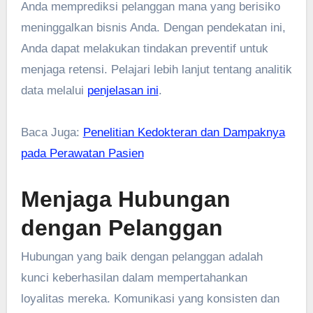
Anda memprediksi pelanggan mana yang berisiko
meninggalkan bisnis Anda. Dengan pendekatan ini,
Anda dapat melakukan tindakan preventif untuk
menjaga retensi. Pelajari lebih lanjut tentang analitik
data melalui
penjelasan ini
.
Baca Juga:
Penelitian Kedokteran dan Dampaknya
pada Perawatan Pasien
Menjaga Hubungan
dengan Pelanggan
Hubungan yang baik dengan pelanggan adalah
kunci keberhasilan dalam mempertahankan
loyalitas mereka. Komunikasi yang konsisten dan