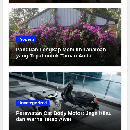
Properti
Panduan Lengkap Memilih Tanaman
yang Tepat untuk Taman Anda
Uncategorized
Perawatan Cat Body Motor: Jaga Kilau
dan Warna Tetap Awet