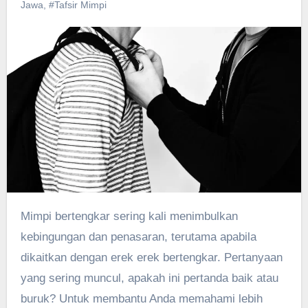
Jawa
,
#Tafsir Mimpi
Mimpi bertengkar sering kali menimbulkan
kebingungan dan penasaran, terutama apabila
dikaitkan dengan erek erek bertengkar. Pertanyaan
yang sering muncul, apakah ini pertanda baik atau
buruk? Untuk membantu Anda memahami lebih