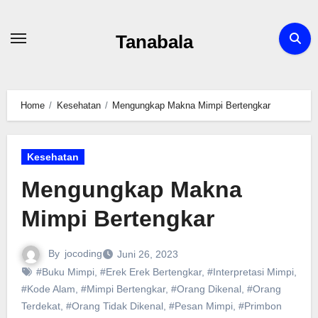
Skip
to
Tanabala
content
Home
Kesehatan
Mengungkap Makna Mimpi Bertengkar
Kesehatan
Mengungkap Makna
Mimpi Bertengkar
By
jocoding
Juni 26, 2023
#Buku Mimpi
,
#Erek Erek Bertengkar
,
#Interpretasi Mimpi
,
#Kode Alam
,
#Mimpi Bertengkar
,
#Orang Dikenal
,
#Orang
Terdekat
,
#Orang Tidak Dikenal
,
#Pesan Mimpi
,
#Primbon