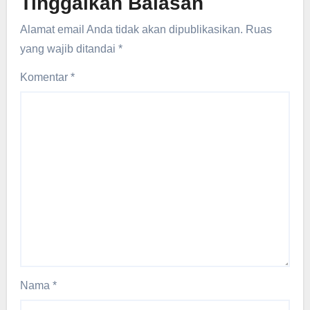
Tinggalkan Balasan
Alamat email Anda tidak akan dipublikasikan.
Ruas
yang wajib ditandai
*
Komentar
*
Nama
*