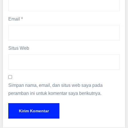
Email
*
Situs Web
Simpan nama, email, dan situs web saya pada
peramban ini untuk komentar saya berikutnya.