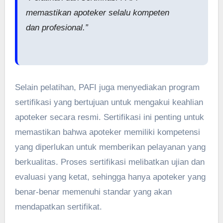
memastikan apoteker selalu kompeten
dan profesional.”
Selain pelatihan, PAFI juga menyediakan program
sertifikasi yang bertujuan untuk mengakui keahlian
apoteker secara resmi. Sertifikasi ini penting untuk
memastikan bahwa apoteker memiliki kompetensi
yang diperlukan untuk memberikan pelayanan yang
berkualitas. Proses sertifikasi melibatkan ujian dan
evaluasi yang ketat, sehingga hanya apoteker yang
benar-benar memenuhi standar yang akan
mendapatkan sertifikat.