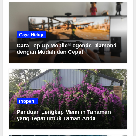
Gaya Hidup
Cara Top Up Mobile Legends Diamond
dengan Mudah dan Cepat
Properti
Panduan Lengkap Memilih Tanaman
yang Tepat untuk Taman Anda