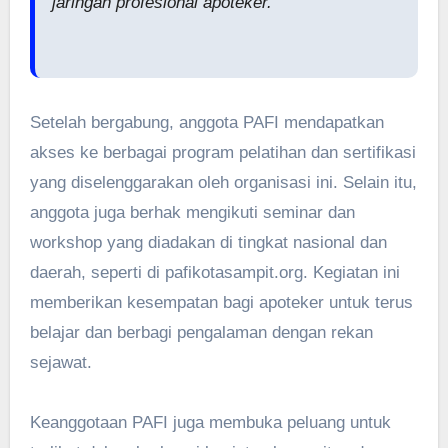
jaringan profesional apoteker.”
Setelah bergabung, anggota PAFI mendapatkan
akses ke berbagai program pelatihan dan sertifikasi
yang diselenggarakan oleh organisasi ini. Selain itu,
anggota juga berhak mengikuti seminar dan
workshop yang diadakan di tingkat nasional dan
daerah, seperti di pafikotasampit.org. Kegiatan ini
memberikan kesempatan bagi apoteker untuk terus
belajar dan berbagi pengalaman dengan rekan
sejawat.
Keanggotaan PAFI juga membuka peluang untuk