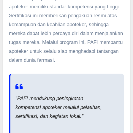
apoteker memiliki standar kompetensi yang tinggi.
Sertifikasi ini memberikan pengakuan resmi atas
kemampuan dan keahlian apoteker, sehingga
mereka dapat lebih percaya diri dalam menjalankan
tugas mereka. Melalui program ini, PAFI membantu
apoteker untuk selalu siap menghadapi tantangan
dalam dunia farmasi.
“PAFI mendukung peningkatan
kompetensi apoteker melalui pelatihan,
sertifikasi, dan kegiatan lokal.”