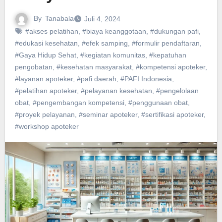
By
Tanabala
Juli 4, 2024
#akses pelatihan
,
#biaya keanggotaan
,
#dukungan pafi
,
#edukasi kesehatan
,
#efek samping
,
#formulir pendaftaran
,
#Gaya Hidup Sehat
,
#kegiatan komunitas
,
#kepatuhan
pengobatan
,
#kesehatan masyarakat
,
#kompetensi apoteker
,
#layanan apoteker
,
#pafi daerah
,
#PAFI Indonesia
,
#pelatihan apoteker
,
#pelayanan kesehatan
,
#pengelolaan
obat
,
#pengembangan kompetensi
,
#penggunaan obat
,
#proyek pelayanan
,
#seminar apoteker
,
#sertifikasi apoteker
,
#workshop apoteker