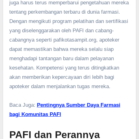
juga harus terus memperbarui pengetahuan mereka
tentang perkembangan terbaru di dunia farmasi.
Dengan mengikuti program pelatihan dan sertifikasi
yang diselenggarakan oleh PAFI dan cabang-
cabangnya seperti pafikotasampit.org, apoteker
dapat memastikan bahwa mereka selalu siap
menghadapi tantangan baru dalam pelayanan
kesehatan. Kompetensi yang terus ditingkatkan
akan memberikan kepercayaan diri lebih bagi
apoteker dalam menjalankan tugas mereka.
Baca Juga:
Pentingnya Sumber Daya Farmasi
bagi Komunitas PAFI
PAFI dan Perannya