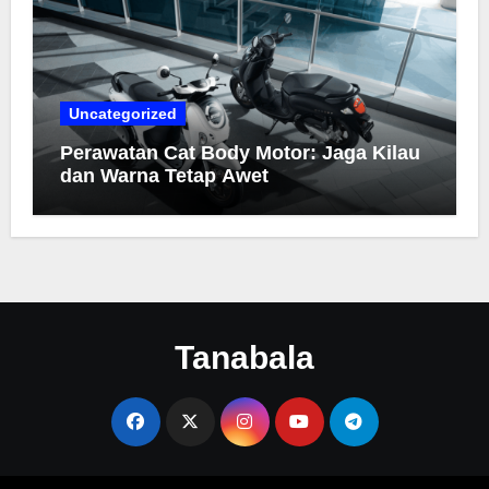
Uncategorized
Perawatan Cat Body Motor: Jaga Kilau
dan Warna Tetap Awet
Tanabala