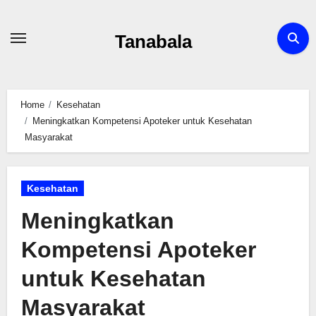
Skip
to
Tanabala
content
Home
Kesehatan
Meningkatkan Kompetensi Apoteker untuk Kesehatan
Masyarakat
Kesehatan
Meningkatkan
Kompetensi Apoteker
untuk Kesehatan
Masyarakat