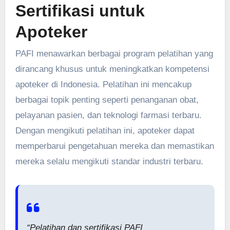
Sertifikasi untuk
Apoteker
PAFI menawarkan berbagai program pelatihan yang
dirancang khusus untuk meningkatkan kompetensi
apoteker di Indonesia. Pelatihan ini mencakup
berbagai topik penting seperti penanganan obat,
pelayanan pasien, dan teknologi farmasi terbaru.
Dengan mengikuti pelatihan ini, apoteker dapat
memperbarui pengetahuan mereka dan memastikan
mereka selalu mengikuti standar industri terbaru.
“Pelatihan dan sertifikasi PAFI