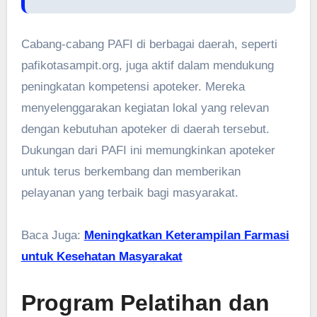
Cabang-cabang PAFI di berbagai daerah, seperti
pafikotasampit.org, juga aktif dalam mendukung
peningkatan kompetensi apoteker. Mereka
menyelenggarakan kegiatan lokal yang relevan
dengan kebutuhan apoteker di daerah tersebut.
Dukungan dari PAFI ini memungkinkan apoteker
untuk terus berkembang dan memberikan
pelayanan yang terbaik bagi masyarakat.
Baca Juga:
Meningkatkan Keterampilan Farmasi
untuk Kesehatan Masyarakat
Program Pelatihan dan