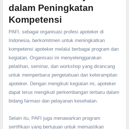
dalam Peningkatan
Kompetensi
PAFI, sebagai organisasi profesi apoteker di
Indonesia, berkomitmen untuk meningkatkan
kompetensi apoteker melalui berbagai program dan
kegiatan. Organisasi ini menyelenggarakan
pelatihan, seminar, dan workshop yang dirancang
untuk memperbarui pengetahuan dan keterampilan
apoteker. Dengan mengikuti kegiatan ini, apoteker
dapat terus mengikuti perkembangan terbaru dalam
bidang farmasi dan pelayanan kesehatan.
Selain itu, PAFI juga menawarkan program
sertifikasi yang bertujuan untuk memastikan