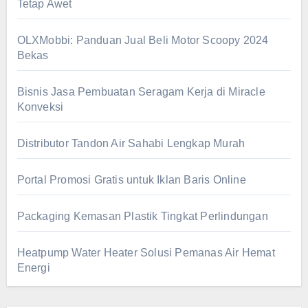
Tetap Awet
OLXMobbi: Panduan Jual Beli Motor Scoopy 2024
Bekas
Bisnis Jasa Pembuatan Seragam Kerja di Miracle
Konveksi
Distributor Tandon Air Sahabi Lengkap Murah
Portal Promosi Gratis untuk Iklan Baris Online
Packaging Kemasan Plastik Tingkat Perlindungan
Heatpump Water Heater Solusi Pemanas Air Hemat
Energi