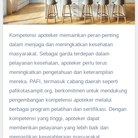
Kompetensi apoteker memainkan peran penting
dalam menjaga dan meningkatkan kesehatan
masyarakat. Sebagai garda terdepan dalam
pelayanan kesehatan, apoteker perlu terus
meningkatkan pengetahuan dan keterampilan
mereka. PAFI, termasuk cabang daerah seperti
pafikotasampit.org, berkomitmen untuk mendukung
pengembangan kompetensi apoteker melalui
berbagai program pelatihan dan sertifikasi. Dengan
kompetensi yang tinggi, apoteker dapat
memberikan pelayanan yang lebih baik dan
memastikan kesejahteraan masyarakat.