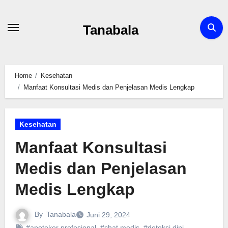
Skip
to
Tanabala
content
Home
Kesehatan
Manfaat Konsultasi Medis dan Penjelasan Medis Lengkap
Kesehatan
Manfaat Konsultasi
Medis dan Penjelasan
Medis Lengkap
By
Tanabala
Juni 29, 2024
#apoteker profesional
,
#chat medis
,
#deteksi dini
,