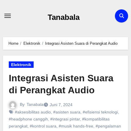
Skip
to
Tanabala
content
Home
Elektronik
Integrasi Asisten Suara di Perangkat Audio
Elektronik
Integrasi Asisten Suara
di Perangkat Audio
By
Tanabala
Juni 7, 2024
#aksesibilitas audio
,
#asisten suara
,
#efisiensi teknologi
,
#headphone canggih
,
#integrasi pintar
,
#kompatibilitas
perangkat
,
#kontrol suara
,
#musik hands-free
,
#pengalaman