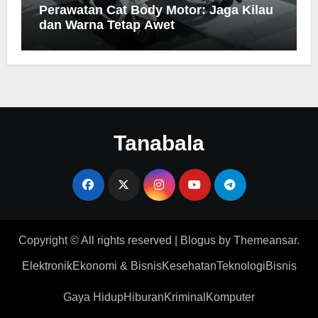
Perawatan Cat Body Motor: Jaga Kilau
dan Warna Tetap Awet
Tanabala
Copyright © All rights reserved
|
Blogus
by
Themeansar
.
Elektronik
Ekonomi & Bisnis
Kesehatan
Teknologi
Bisnis
Gaya Hidup
Hiburan
Kriminal
Komputer