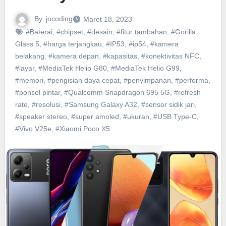
By
jocoding
Maret 18, 2023
#Baterai
,
#chipset
,
#desain
,
#fitur tambahan
,
#Gorilla
Glass 5
,
#harga terjangkau
,
#IP53
,
#ip54
,
#kamera
belakang
,
#kamera depan
,
#kapasitas
,
#konektivitas NFC
,
#layar
,
#MediaTek Helio G80
,
#MediaTek Helio G99
,
#memori
,
#pengisian daya cepat
,
#penyimpanan
,
#performa
,
#ponsel pintar
,
#Qualcomm Snapdragon 695 5G
,
#refresh
rate
,
#resolusi
,
#Samsung Galaxy A32
,
#sensor sidik jari
,
#speaker stereo
,
#super amoled
,
#ukuran
,
#USB Type-C
,
#Vivo V25e
,
#Xiaomi Poco X5