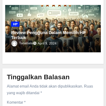
HP
Review Pengguna Dalam Memilih HP
Terbaik
Tanabala
April 9, 2024
Tinggalkan Balasan
Alamat email Anda tidak akan dipublikasikan.
Ruas
yang wajib ditandai
*
Komentar
*