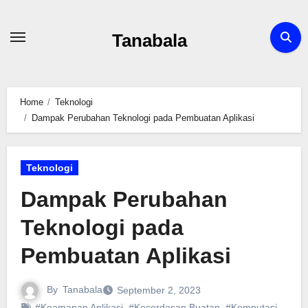
Skip
to
Tanabala
content
Home
Teknologi
Dampak Perubahan Teknologi pada Pembuatan Aplikasi
Teknologi
Dampak Perubahan
Teknologi pada
Pembuatan Aplikasi
By
Tanabala
September 2, 2023
#Keamanan Aplikasi
,
#Kecerdasan Buatan
,
#Komputasi