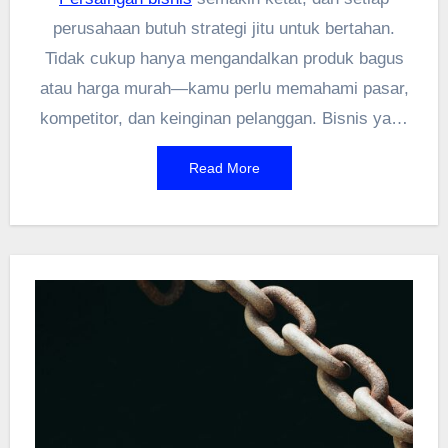
perusahaan butuh strategi jitu untuk bertahan.
Tidak cukup hanya mengandalkan produk bagus
atau harga murah—kamu perlu memahami pasar,
kompetitor, dan keinginan pelanggan. Bisnis yang
sukses adalah yang bisa beradaptasi cepat dan
Read More
menemukan celah untuk menonjol. Mulai dari
analisis SWOT hingga pemasaran digital, semua
elemen harus bekerja sama. Tantangannya?
Menciptakan keunggulan tanpa harus
mengorbankan kualitas atau keuntungan. Nah,
artikel ini bakal bahas cara menghadapi
persaingan bisnis dengan langkah-langkah praktis.
Yuk, simak!