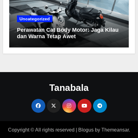
Uncategorized
Perawatan Cat Body Motor: Jaga Kilau
dan Warna Tetap Awet
Tanabala
Copyright © All rights reserved
|
Blogus
by
Themeansar
.