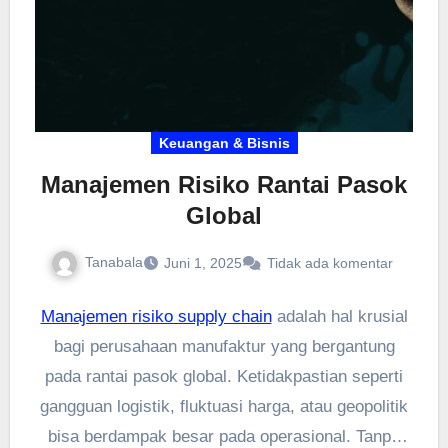
Keuangan & Bisnis
Manajemen Risiko Rantai Pasok
Global
Tanabala
Juni 1, 2025
Tidak ada komentar
Manajemen risiko supply chain
adalah hal krusial
bagi perusahaan manufaktur yang bergantung
pada rantai pasok global. Ketidakpastian seperti
gangguan logistik, fluktuasi harga, atau geopolitik
bisa berdampak besar pada operasional. Tanpa