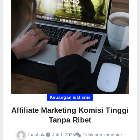
penasaran gimana cara maksimalin social media
marketing tanpa buang waktu? Yuk simak tips
lengkapnya!
Keuangan & Bisnis
Affiliate Marketing Komisi Tinggi
Tanpa Ribet
Tanabala
Juli 1, 2025
Tidak ada komentar