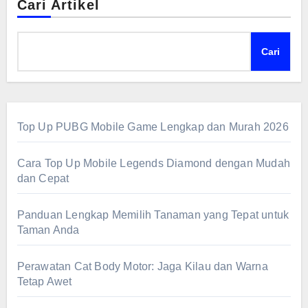
Cari Artikel
Cari
Top Up PUBG Mobile Game Lengkap dan Murah 2026
Cara Top Up Mobile Legends Diamond dengan Mudah
dan Cepat
Panduan Lengkap Memilih Tanaman yang Tepat untuk
Taman Anda
Perawatan Cat Body Motor: Jaga Kilau dan Warna
Tetap Awet