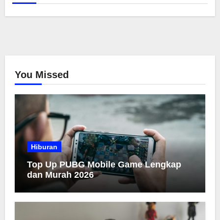
You Missed
Hiburan
Top Up PUBG Mobile Game Lengkap
dan Murah 2026