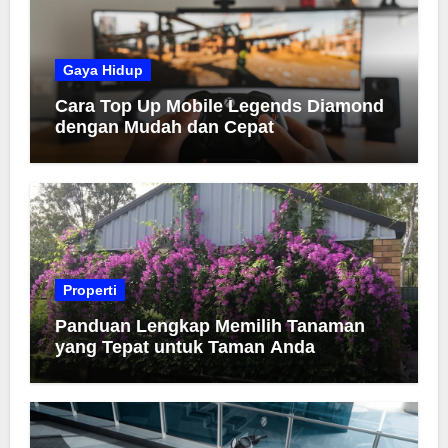
Gaya Hidup
Cara Top Up Mobile Legends Diamond
dengan Mudah dan Cepat
Properti
Panduan Lengkap Memilih Tanaman
yang Tepat untuk Taman Anda