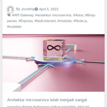
By
jocoding
April 5, 2023
#API Gateway
,
#arsitektur microservice
,
#Axios
,
#Body-
parser
,
#Express
,
#fault-tolerant
,
#modular
,
#Node.js
,
#scalable
Arsitektur microservice telah menjadi sangat