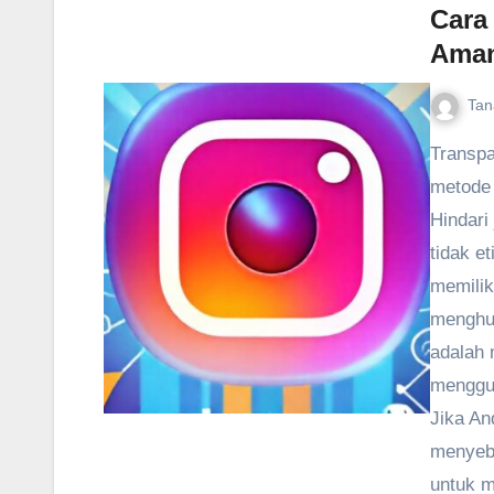
Cara
Ama
Tan
Transpa
metode
Hindari
tidak e
memilik
menghub
adalah 
menggun
Jika An
menyeba
untuk m