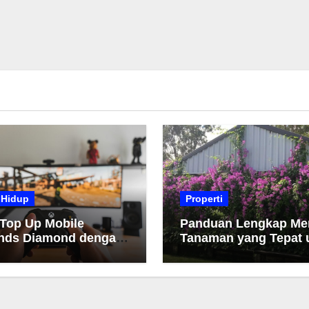
 Hidup
Properti
 Top Up Mobile
Panduan Lengkap Me
nds Diamond dengan
Tanaman yang Tepat 
h dan Cepat
Taman Anda