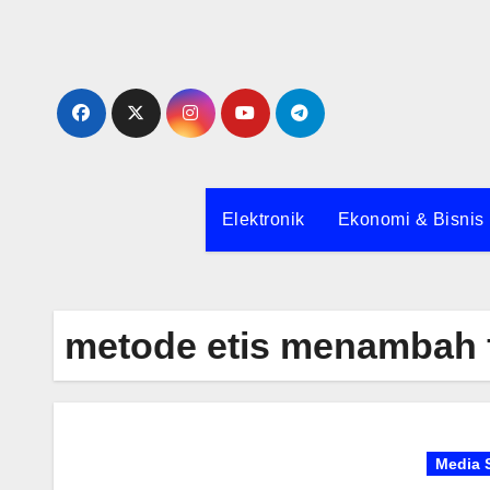
Skip
to
content
Elektronik
Ekonomi & Bisnis
metode etis menambah 
Media 