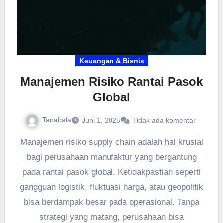
Keuangan & Bisnis
Manajemen Risiko Rantai Pasok
Global
Tanabala
Juni 1, 2025
Tidak ada komentar
Manajemen risiko supply chain adalah hal krusial
bagi perusahaan manufaktur yang bergantung
pada rantai pasok global. Ketidakpastian seperti
gangguan logistik, fluktuasi harga, atau geopolitik
bisa berdampak besar pada operasional. Tanpa
strategi yang matang, perusahaan bisa