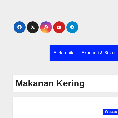
Skip
to
content
Elektronik
Ekonomi & Bisnis
Makanan Kering
Wisata