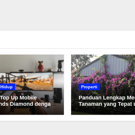
 Hidup
Properti
 Top Up Mobile
Panduan Lengkap Me
nds Diamond dengan
Tanaman yang Tepat 
h dan Cepat
Taman Anda