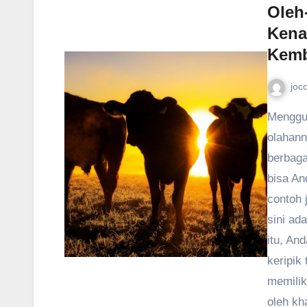
Oleh
Kena
Kem
joc
Menggug
olahan
berbaga
bisa An
contoh 
sini ada
itu, An
keripik
memilik
oleh kh