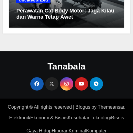
Perawatan Cat Body Motor: Jaga Kilau
dan Warna Tetap Awet
Tanabala
Copyright © All rights reserved
|
Blogus
by
Themeansar
.
Elektronik
Ekonomi & Bisnis
Kesehatan
Teknologi
Bisnis
Gaya Hidup
Hiburan
Kriminal
Komputer