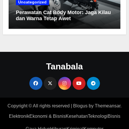
Uncategorized
Perawatan Cat Body Motor: Jaga Kilau
dan Warna Tetap Awet
Tanabala
Copyright © All rights reserved
|
Blogus
by
Themeansar
.
Elektronik
Ekonomi & Bisnis
Kesehatan
Teknologi
Bisnis
Gaya Hidup
Hiburan
Kriminal
Komputer