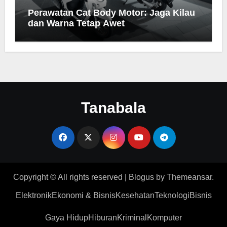
Perawatan Cat Body Motor: Jaga Kilau
dan Warna Tetap Awet
Tanabala
Copyright © All rights reserved
|
Blogus
by
Themeansar
.
Elektronik
Ekonomi & Bisnis
Kesehatan
Teknologi
Bisnis
Gaya Hidup
Hiburan
Kriminal
Komputer