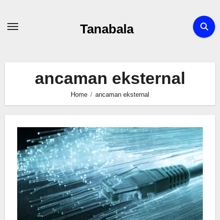
Skip
to
Tanabala
content
ancaman eksternal
Home
ancaman eksternal