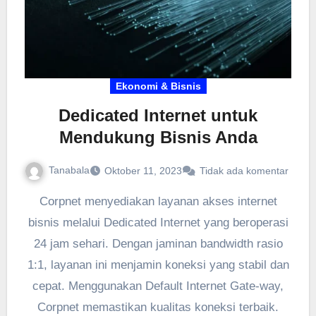
Ekonomi & Bisnis
Dedicated Internet untuk
Mendukung Bisnis Anda
Tanabala
Oktober 11, 2023
Tidak ada komentar
Corpnet menyediakan layanan akses internet
bisnis melalui Dedicated Internet yang beroperasi
24 jam sehari. Dengan jaminan bandwidth rasio
1:1, layanan ini menjamin koneksi yang stabil dan
cepat. Menggunakan Default Internet Gate-way,
Corpnet memastikan kualitas koneksi terbaik.