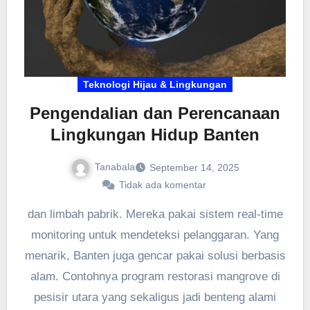
Teknologi Hijau & Lingkungan
Pengendalian dan Perencanaan
Lingkungan Hidup Banten
Tanabala
September 14, 2025
Tidak ada komentar
dan limbah pabrik. Mereka pakai sistem real-time
monitoring untuk mendeteksi pelanggaran. Yang
menarik, Banten juga gencar pakai solusi berbasis
alam. Contohnya program restorasi mangrove di
pesisir utara yang sekaligus jadi benteng alami