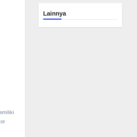
Lainnya
miliki
tor