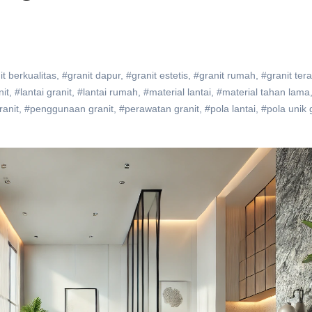
it berkualitas
,
#granit dapur
,
#granit estetis
,
#granit rumah
,
#granit ter
it
,
#lantai granit
,
#lantai rumah
,
#material lantai
,
#material tahan lama
anit
,
#penggunaan granit
,
#perawatan granit
,
#pola lantai
,
#pola unik 