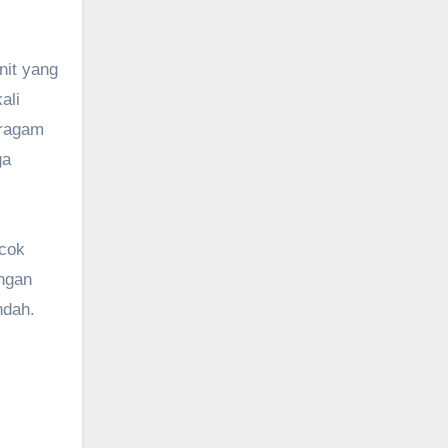
nit yang
ali
eragam
ga
ocok
engan
ndah.