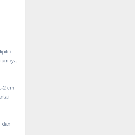
pilih
umumnya
 1-2 cm
ntai
s dan