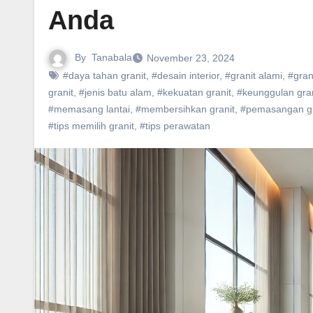
Anda
By
Tanabala
November 23, 2024
#daya tahan granit
,
#desain interior
,
#granit alami
,
#gran
granit
,
#jenis batu alam
,
#kekuatan granit
,
#keunggulan gran
#memasang lantai
,
#membersihkan granit
,
#pemasangan gr
#tips memilih granit
,
#tips perawatan