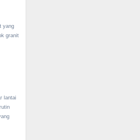
t yang
k granit
 lantai
rutin
yang