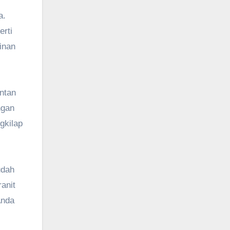
a.
erti
inan
entan
ngan
gkilap
udah
anit
Anda