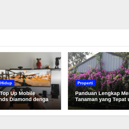
 Hidup
Properti
 Top Up Mobile
Panduan Lengkap Me
nds Diamond dengan
Tanaman yang Tepat 
h dan Cepat
Taman Anda