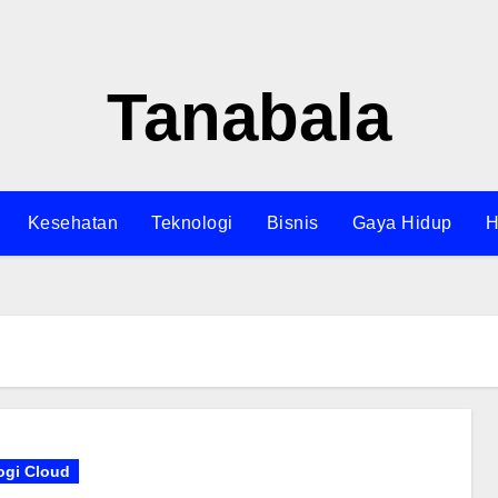
Tanabala
Kesehatan
Teknologi
Bisnis
Gaya Hidup
H
ogi Cloud