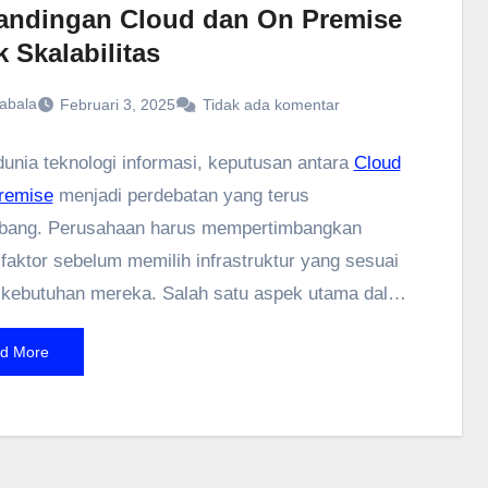
andingan Cloud dan On Premise
 Skalabilitas
abala
Februari 3, 2025
Tidak ada komentar
unia teknologi informasi, keputusan antara
Cloud
remise
menjadi perdebatan yang terus
bang. Perusahaan harus mempertimbangkan
faktor sebelum memilih infrastruktur yang sesuai
kebutuhan mereka. Salah satu aspek utama dalam
ilan keputusan ini adalah skalabilitas, yang
d More
kan seberapa mudah sistem dapat ditingkatkan
 pertumbuhan bisnis. Artikel ini akan membahas
 mendalam mengenai perbedaan Cloud dan On-
, keunggulan serta tantangannya dalam