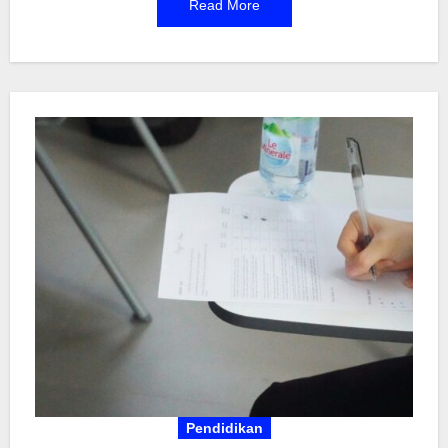
Read More
fungsi lahan—tapi solusinya bisa dimulai dari
perencanaan yang matang. Dengan pendekatan
berbasis data dan partisipasi masyarakat, Banten
berusaha menciptakan lingkungan yang lebih
sehat dan berkelanjutan. Program seperti
penghijauan, pengelolaan sampah, dan
pengawasan industri jadi langkah konkret. Tak
hanya pemerintah, masyarakat juga diajak terlibat
aktif dalam pengendalian lingkungan hidup sehari-
hari. Kolaborasi ini kunci utama agar kebijakan
tidak sekadar wacana.
Pendidikan