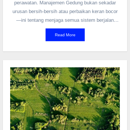
perawatan. Manajemen Gedung bukan sekadar
urusan bersih-bersih atau perbaikan keran bocor
—ini tentang menjaga semua sistem berjalan
lancar, mulai dari AC sampai keamanan
Read More
pengunjung. Di Kabupaten Langkat, sistem
informasinya –
https://pasar.langkatkab.go.id/simbg/
udah bikin
pengelolaan gedung jadi lebih terpantau. Nggak
cuma memudahkan petugas, tapi juga bikin
nyaman pengguna perpustakaan. Bayangin aja,
seluruh data gedung bisa diakses real-time! Jadi,
waktu ada masalah, solusinya lebih cepat
ketimbang sistem lama yang ribet. Efisien banget
kan? Nah, ini nih dampak positif ketika
Manajemen Gedung diterapkan dengan teknologi