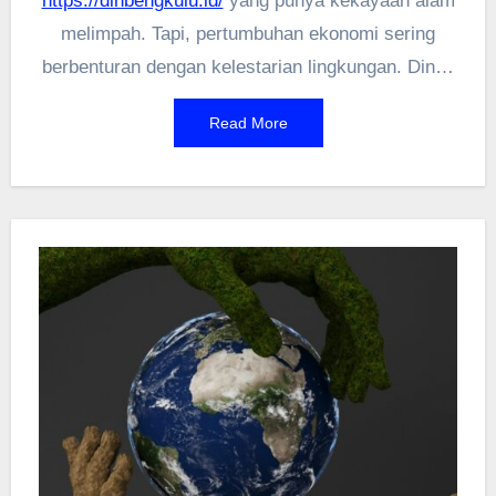
https://dlhbengkulu.id/
yang punya kekayaan alam
melimpah. Tapi, pertumbuhan ekonomi sering
berbenturan dengan kelestarian lingkungan. Dinas
Lingkungan Hidup setempat berupaya
Read More
menyeimbangkan keduanya lewat berbagai
program. Tantangannya? Mulai dari limbah industri
sampai deforestasi. Artikel ini bakal bahas strategi
mereka dalam pengendalian lingkungan hidup
sekaligus mendorong pembangunan yang ramah
ekosistem. Kita juga bakal lihat peran teknologi
dan partisipasi warga dalam mewujudkan visi hijau
Bengkulu. Simak selengkapnya!