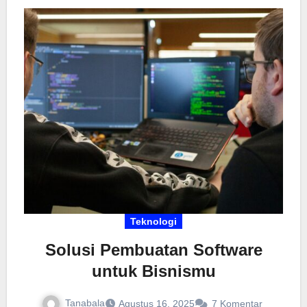
pembahasan soal untuk membantu pemahaman.
Cocok buat yang ingin persiapan maksimal tanpa
ribet. Tertarik mencoba? Cek rekomendasi situs
terpercaya di artikel ini!
Teknologi
Solusi Pembuatan Software
untuk Bisnismu
Tanabala
Agustus 16, 2025
7 Komentar