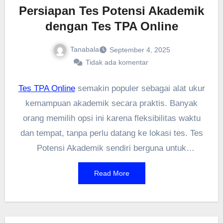
Persiapan Tes Potensi Akademik
dengan Tes TPA Online
Tanabala
September 4, 2025
Tidak ada komentar
Tes TPA Online
semakin populer sebagai alat ukur
kemampuan akademik secara praktis. Banyak
orang memilih opsi ini karena fleksibilitas waktu
dan tempat, tanpa perlu datang ke lokasi tes. Tes
Potensi Akademik sendiri berguna untuk
mengukur logika, verbal, dan numerik, yang sering
Read More
jadi syarat masuk perguruan tinggi atau seleksi
kerja. Dengan Tes TPA Online, kamu bisa latihan
kapan saja dan langsung dapat hasilnya.
Beberapa platform bahkan menyediakan