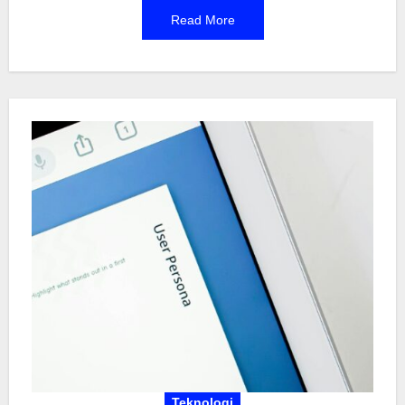
Misalnya, pengelolaan sampah dengan sistem
Read More
canggih atau pemanfaatan energi terbarukan
membantu menjaga keindahan pulau ini tanpa
merusak ekosistem.
Teknologi Lingkungan
bukan sekadar alat teknis, tapi juga investasi
jangka panjang untuk masa depan yang lebih
hijau. Provinsi Bali, lewat dinas lingkungan
setempat, aktif memanfaatkannya demi
mewujudkan pembangunan berkelanjutan. Dengan
begitu, warisan alam dan budaya Bali bisa
dinikmati oleh generasi mendatang tanpa terkikis
polusi atau eksploitasi berlebihan.
Teknologi