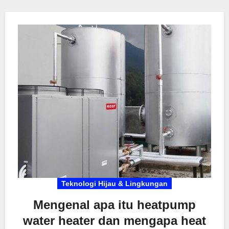
seperti hotel atau rumah sakit yang butuh pasokan
air panas stabil. Selain lebih irit, Heatpump Water
Heater juga punya umur pakai lebih panjang
dengan perawatan yang relatif simpel. Penasaran
kenapa alat ini jadi tren? Yuk simak
penjelasannya!
Teknologi Hijau & Lingkungan
Mengenal apa itu heatpump
water heater dan mengapa heat