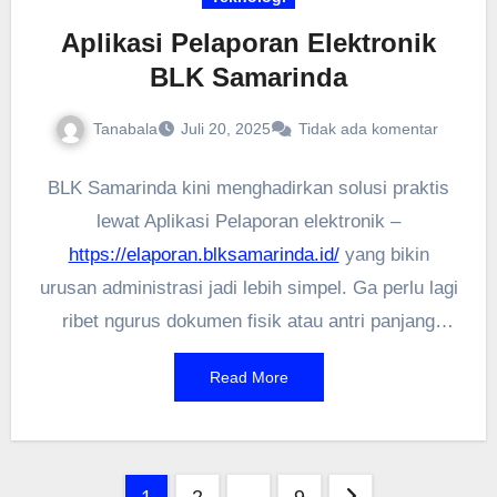
Aplikasi Pelaporan Elektronik
BLK Samarinda
Tanabala
Juli 20, 2025
Tidak ada komentar
BLK Samarinda kini menghadirkan solusi praktis
lewat Aplikasi Pelaporan elektronik –
https://elaporan.blksamarinda.id/
yang bikin
urusan administrasi jadi lebih simpel. Ga perlu lagi
ribet ngurus dokumen fisik atau antri panjang
karena semua proses bisa dilakukan langsung
Read More
dari gadget kamu. Fitur-fitur lengkapnya dirancang
khusus buat mempermudah pelaporan kegiatan
dengan sistem real-time. Yang paling keren,
Paginasi
aplikasi ini udah terintegrasi dengan database