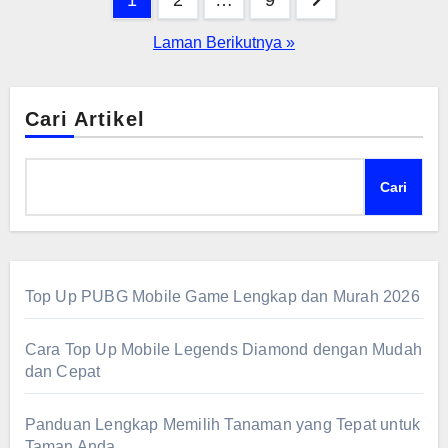
1
2
…
9
lembaga jadi datamu langsung tersimpan aman.
pos
Laman Berikutnya »
Enggak cuma cepat, sistem ini juga mengurangi
risiko salah input karena ada validasi otomatis.
Buat yang belum nyobain, segera download biar
Cari Artikel
kerjaan makin efisien tanpa drama!
Cari
Top Up PUBG Mobile Game Lengkap dan Murah 2026
Cara Top Up Mobile Legends Diamond dengan Mudah
dan Cepat
Panduan Lengkap Memilih Tanaman yang Tepat untuk
Taman Anda