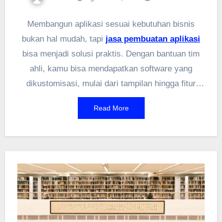
Membangun aplikasi sesuai kebutuhan bisnis
bukan hal mudah, tapi
jasa pembuatan aplikasi
bisa menjadi solusi praktis. Dengan bantuan tim
ahli, kamu bisa mendapatkan software yang
dikustomisasi, mulai dari tampilan hingga fitur
khusus. Tidak perlu khawatir soal koding atau
Read More
desain karena semua dikerjakan secara
profesional—tinggal sampaikan konsep dan
kebutuhanmu. Prosesnya cepat, mulai dari
konsultasi hingga testing sebelum digunakan.
Bisnis digital berkembang pesat, dan punya
aplikasi khusus memberi keunggulan kompetitif.
Efisiensi operasional, layanan pelanggan lebih
personal, hingga branding yang kuat bisa dicapai