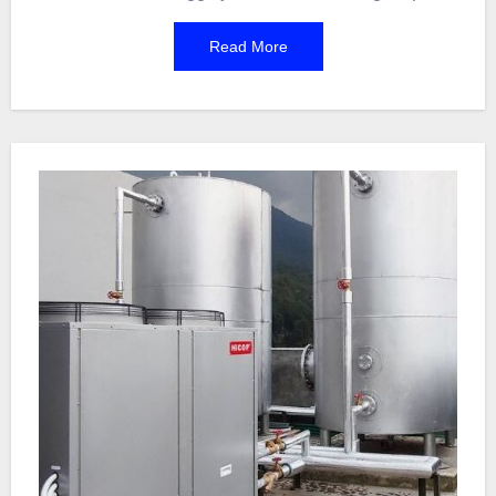
tahukah kamu bahwa kemasan itu memiliki
Read More
tingkatannya sendiri? Ada yang disebut kemasan
primer, sekunder, dan tersier. Memahami level-
level ini adalah kunci untuk memastikan produk
sampai di tangan kita dengan kondisi terbaik. Yuk,
kita kupas tuntas fungsi dari masing-masing
lapisan kemasan tersebut.