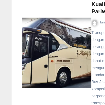
Kual
Pariw
Tan
Transpo
dengan 
berang
dengan 
dapat m
mengura
standar
Bus Jak
kompeti
berpeng
transpo