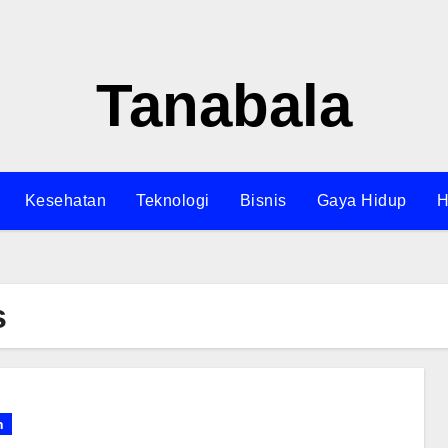
Tanabala
Kesehatan
Teknologi
Bisnis
Gaya Hidup
H
s
n