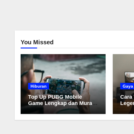
You Missed
Hiburan
Gaya
Top Up PUBG Mobile
Cara
Game Lengkap dan Murah
Lege
2026
Muda