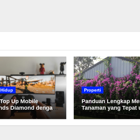
 Hidup
Properti
 Top Up Mobile
Panduan Lengkap Me
nds Diamond dengan
Tanaman yang Tepat 
h dan Cepat
Taman Anda