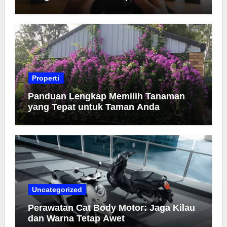
Properti
Panduan Lengkap Memilih Tanaman
yang Tepat untuk Taman Anda
Uncategorized
Perawatan Cat Body Motor: Jaga Kilau
dan Warna Tetap Awet