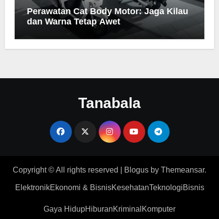
Perawatan Cat Body Motor: Jaga Kilau
dan Warna Tetap Awet
Tanabala
Copyright © All rights reserved
|
Blogus
by
Themeansar
.
Elektronik
Ekonomi & Bisnis
Kesehatan
Teknologi
Bisnis
Gaya Hidup
Hiburan
Kriminal
Komputer