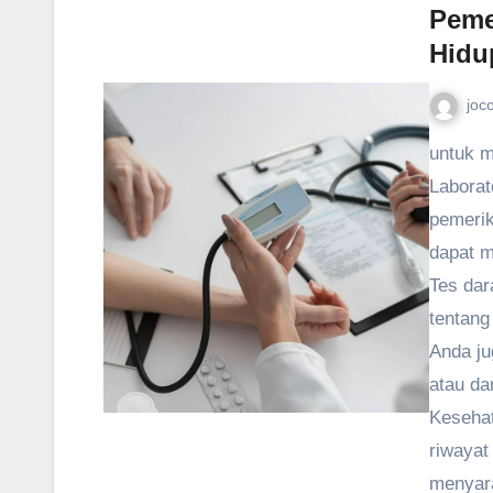
Peme
Hidu
joc
untuk m
Laborat
pemerik
dapat me
Tes dar
tentang
Anda ju
atau da
Kesehat
riwayat
menyara