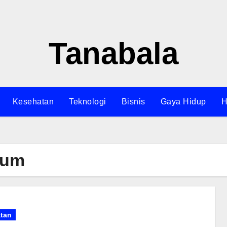
Tanabala
Kesehatan
Teknologi
Bisnis
Gaya Hidup
H
ium
tan