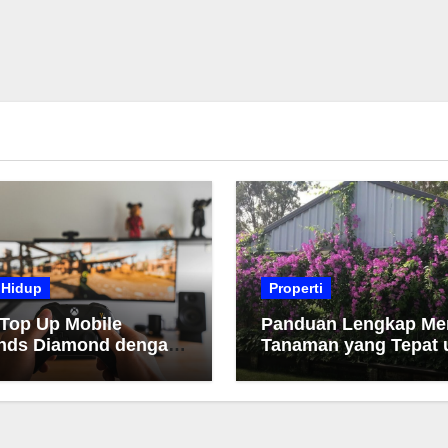
 Hidup
Properti
 Top Up Mobile
Panduan Lengkap Me
nds Diamond dengan
Tanaman yang Tepat 
h dan Cepat
Taman Anda