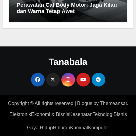
Perawatan Cat Body Motor: Jaga Kilau
dan Warna Tetap Awet
Tanabala
Copyright © All rights reserved
|
Blogus
by
Themeansar
.
Elektronik
Ekonomi & Bisnis
Kesehatan
Teknologi
Bisnis
Gaya Hidup
Hiburan
Kriminal
Komputer