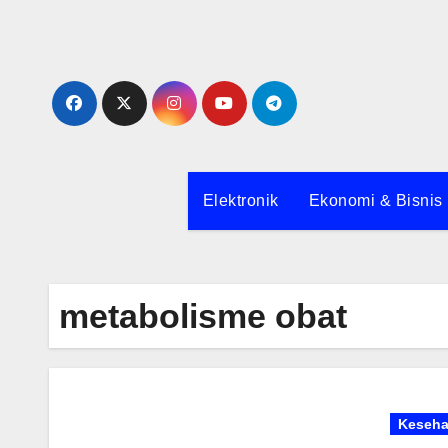
Skip
to
content
Elektronik
Ekonomi & Bisnis
metabolisme obat
Keseha