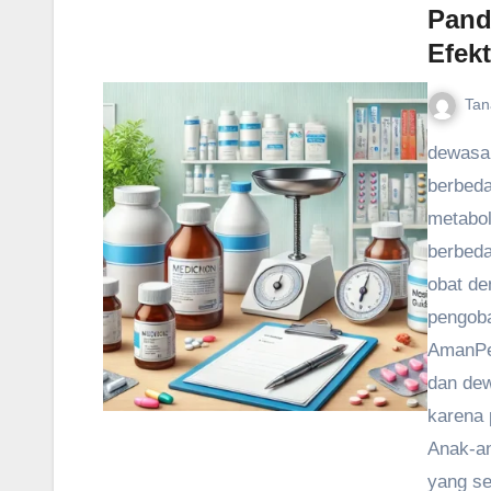
Pand
Efekt
Tan
dewasa,
berbeda
metabol
berbeda
obat de
pengoba
AmanPe
dan de
karena 
Anak-an
yang se