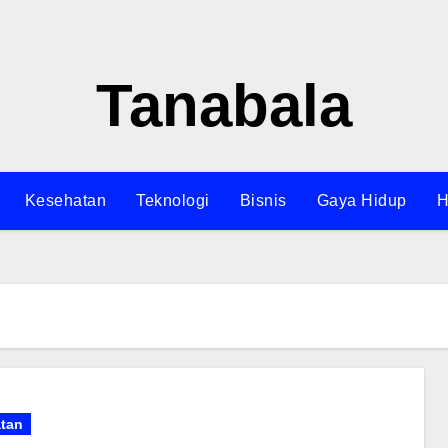
Tanabala
Kesehatan
Teknologi
Bisnis
Gaya Hidup
H
tan