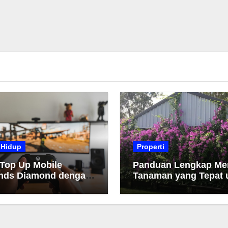
 Hidup
Properti
 Top Up Mobile
Panduan Lengkap Me
nds Diamond dengan
Tanaman yang Tepat 
h dan Cepat
Taman Anda