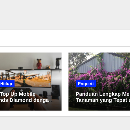
 Hidup
Properti
 Top Up Mobile
Panduan Lengkap Me
nds Diamond dengan
Tanaman yang Tepat 
h dan Cepat
Taman Anda