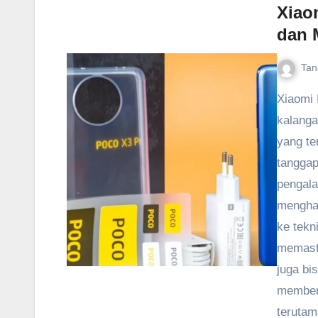
Xiao
dan 
Tan
Xiaomi 
kalanga
yang te
tanggap
pengala
menghad
ke tekni
memast
juga bi
memberi
terutama