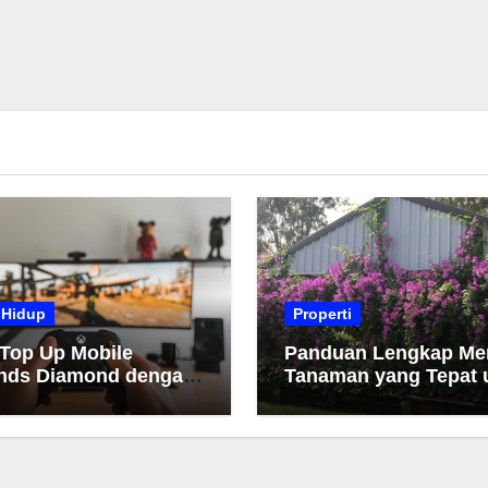
 Hidup
Properti
 Top Up Mobile
Panduan Lengkap Me
nds Diamond dengan
Tanaman yang Tepat 
h dan Cepat
Taman Anda