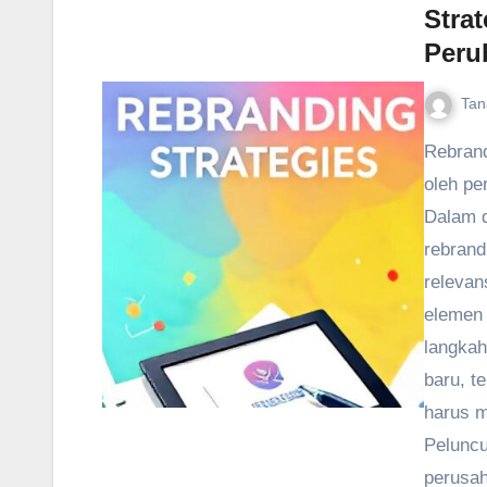
Stra
Peru
Tan
Rebrand
oleh pe
Dalam d
rebrand
relevan
elemen 
langkah
baru, te
harus m
Peluncu
perusah