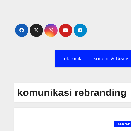
Skip
to
content
Elektronik
Ekonomi & Bisnis
komunikasi rebranding
Rebran