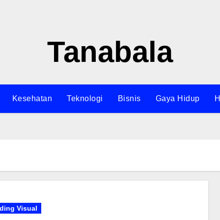
Tanabala
Kesehatan
Teknologi
Bisnis
Gaya Hidup
H
ding Visual