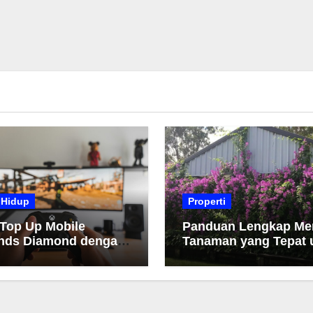
 Hidup
Properti
 Top Up Mobile
Panduan Lengkap Me
nds Diamond dengan
Tanaman yang Tepat 
h dan Cepat
Taman Anda