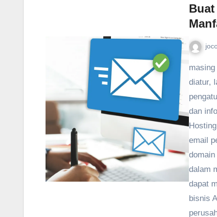
Buat
Manf
joc
masing 
diatur,
pengatu
dan inf
Hosting
email p
domain 
dalam 
dapat m
bisnis 
perusah