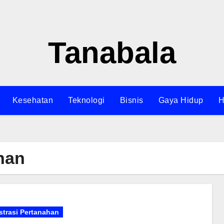
Tanabala
Kesehatan
Teknologi
Bisnis
Gaya Hidup
H
han
strasi Pertanahan