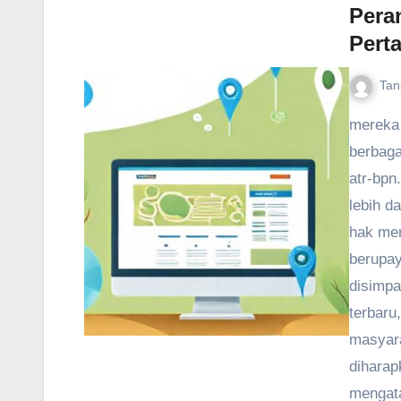
Pera
Pert
Tan
mereka 
berbaga
atr-bpn
lebih d
hak mer
berupay
disimpa
terbaru
masyara
diharap
mengata