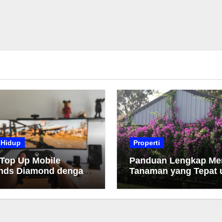
 Hidup
Properti
 Top Up Mobile
Panduan Lengkap Me
nds Diamond dengan
Tanaman yang Tepat 
h dan Cepat
Taman Anda