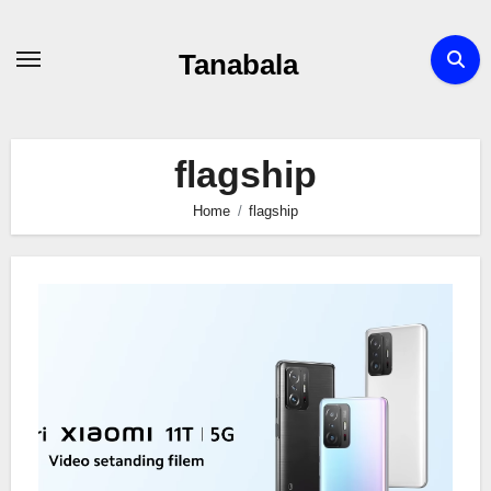
Skip
to
Tanabala
content
flagship
Home
flagship