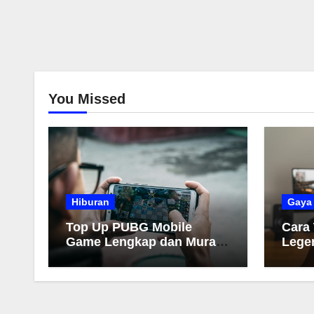
You Missed
Hiburan
Gaya
Top Up PUBG Mobile
Cara
Game Lengkap dan Murah
Lege
2026
Muda