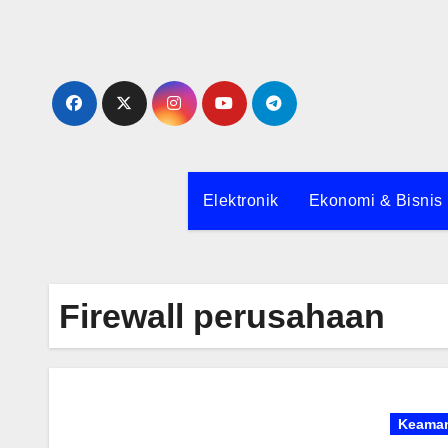
Skip
to
content
Elektronik
Ekonomi & Bisnis
Firewall perusahaan
Keama