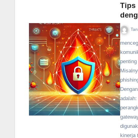
Tips 
deng
Tan
mencega
komunik
penting
Misalny
phishin
Dengan 
adalah:
perangk
gateway
digunak
kinerja