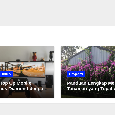
 Hidup
Properti
 Top Up Mobile
Panduan Lengkap Me
nds Diamond dengan
Tanaman yang Tepat 
h dan Cepat
Taman Anda