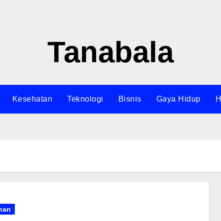
Tanabala
Kesehatan
Teknologi
Bisnis
Gaya Hidup
H
nan