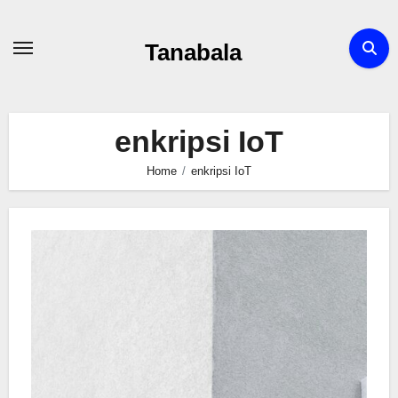
Skip
to
Tanabala
content
enkripsi IoT
Home
enkripsi IoT