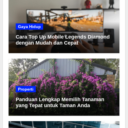
Gaya Hidup
Cara Top Up Mobile Legends Diamond
dengan Mudah dan Cepat
Properti
Panduan Lengkap Memilih Tanaman
yang Tepat untuk Taman Anda