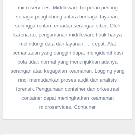
microservices. Middleware berperan penting
sebagai penghubung antara berbagai layanan,
sehingga rentan terhadap serangan siber. Oleh
karena itu, pengamanan middleware tidak hanya
melindungi data dan layanan, ... cepat. Alat
pemantauan yang canggih dapat mengidentifikasi
pola tidak normal yang menunjukkan adanya
serangan atau kegagalan keamanan. Logging yang
rinci memudahkan proses audit dan analisis
forensik.Penggunaan container dan orkestrasi
container dapat meningkatkan keamanan
microservices. Container