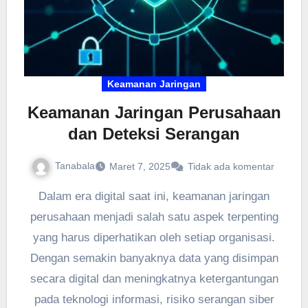
Keamanan Jaringan
Keamanan Jaringan Perusahaan
dan Deteksi Serangan
Tanabala
Maret 7, 2025
Tidak ada komentar
Dalam era digital saat ini, keamanan jaringan
perusahaan menjadi salah satu aspek terpenting
yang harus diperhatikan oleh setiap organisasi.
Dengan semakin banyaknya data yang disimpan
secara digital dan meningkatnya ketergantungan
pada teknologi informasi, risiko serangan siber