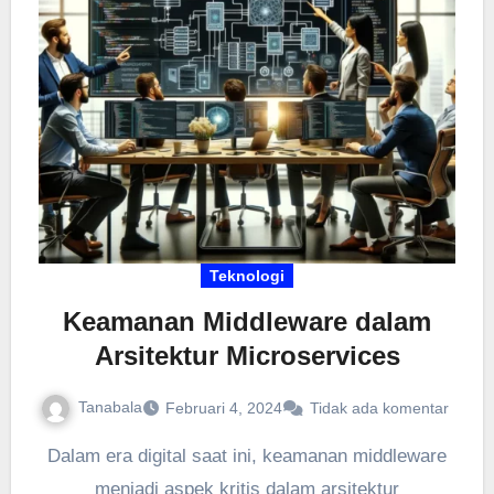
Teknologi
Keamanan Middleware dalam
Arsitektur Microservices
Tanabala
Februari 4, 2024
Tidak ada komentar
Dalam era digital saat ini, keamanan middleware
menjadi aspek kritis dalam arsitektur