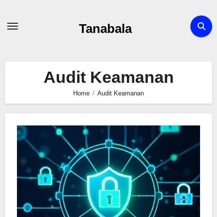
Skip
to
Tanabala
content
Audit Keamanan
Home
Audit Keamanan