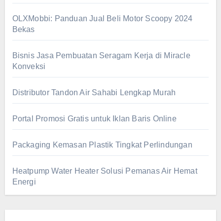
OLXMobbi: Panduan Jual Beli Motor Scoopy 2024
Bekas
Bisnis Jasa Pembuatan Seragam Kerja di Miracle
Konveksi
Distributor Tandon Air Sahabi Lengkap Murah
Portal Promosi Gratis untuk Iklan Baris Online
Packaging Kemasan Plastik Tingkat Perlindungan
Heatpump Water Heater Solusi Pemanas Air Hemat
Energi