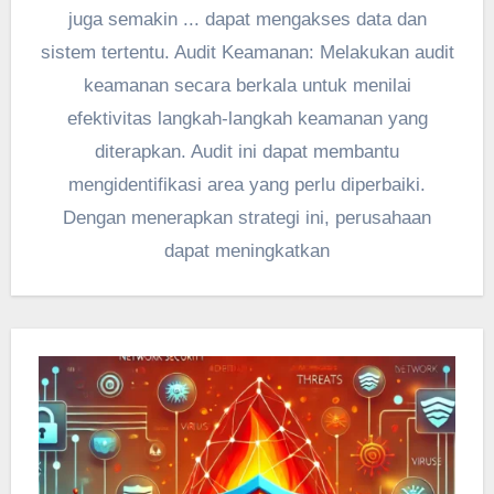
juga semakin ... dapat mengakses data dan
sistem tertentu. Audit Keamanan: Melakukan audit
keamanan secara berkala untuk menilai
efektivitas langkah-langkah keamanan yang
diterapkan. Audit ini dapat membantu
mengidentifikasi area yang perlu diperbaiki.
Dengan menerapkan strategi ini, perusahaan
dapat meningkatkan