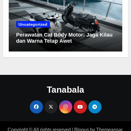
Uncategorized
Perawatan Cat Body Motor: Jaga Kilau
dan Warna Tetap Awet
Tanabala
Copyright © All rights reserved
|
Blogus
by
Themeansar
.