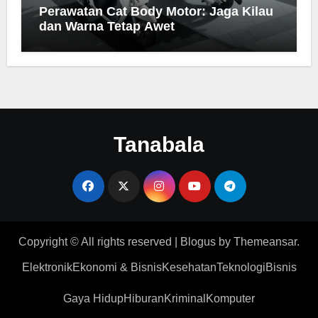
Perawatan Cat Body Motor: Jaga Kilau
dan Warna Tetap Awet
Tanabala
Copyright © All rights reserved
|
Blogus
by
Themeansar
.
Elektronik
Ekonomi & Bisnis
Kesehatan
Teknologi
Bisnis
Gaya Hidup
Hiburan
Kriminal
Komputer