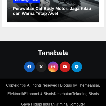
Perawatan Cat Body Motor: Jaga Kilau
dan Warna Tetap Awet
Tanabala
Copyright © All rights reserved
|
Blogus
by
Themeansar
.
Elektronik
Ekonomi & Bisnis
Kesehatan
Teknologi
Bisnis
Gaya Hidup
Hiburan
Kriminal
Komputer